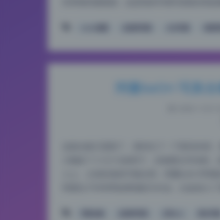
些亲密的窥视感，这是很多常规写真集容易忽
coser套图
反差风写真
少女写真
高清
阿薰kaOri 写真
2026-7-20 12
这套合集又更新了，我对比了一下新旧内容，
大概多了十几个G的样子，但细看文件结构，
入上。之前的老粉可能记得，阿薰kaOri早
明显往户外和带故事感的方向走，比如加入了
写真合集
反差风写真
古风cos
美女写