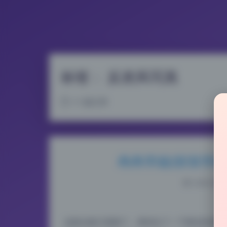
标签：
反差风写真
43 篇文章
冉冉学姐(软软学姐
2026-8-06
这套合集又更新了，我对比了一下新旧内容，