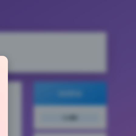
倾城图鉴
搜索
片，