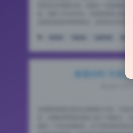
而是把目录重新打散。旧版的一些散图被合并
题。我逐个文件夹对比，发现新增部分思路和
是保留皮肤纹理和现场光。这种变化对长期追
冉冉学姐
写真合集
反差风写真
美女写
麻薯好吃 写真合
2026-7-24 1
这组图里视角的变化比我想象中丰富，不是站
景，但摄影师明显在视角上做了大量设计。从
跟随一个灵活的观察者，从不同距离和高度去