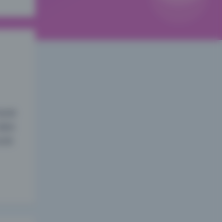
G的原
题命
自然