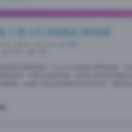
真合集 51期 3.9G 原档精选 持续更新
11:43
|
42
|
0
|
二次元美图
1813 字
|
7 分钟
划功课做得挺足。Choi Ji Yun的这套51期写真合集，3.9
叙事的把控。不像常见的零散套图，这里每个系列都有明确的主
情绪基调。比如第一组以白色基调为主的“晨光私语”，场景选在
写真