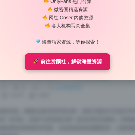
OnlyFans 热门合集
到组图里，新增的十几组内容单独放一个文件夹，命名换成日期
微密圈精选资源
以前差异明显，尤其在高清写真的处理上，不再过度磨皮和提亮
网红 Coser 内购资源
踪的观众来…
各大机构写真全集
真
高清写真
海量独家资源，等你探索！
前往赏颜社，解锁海量资源
集34期原档典藏26.1G持续更新
1:18
|
39
|
0
|
Lolita写真专区
1195 字
|
5 分钟
着拍到低。麻薯的这套高清写真合集，虽然主题是生活化的日常
第一张开始，你就不会觉得是在看一套流水线式的摆拍，而更像
捕捉模特的情绪和空间感。尤其是低角度的频繁使用，让整组图