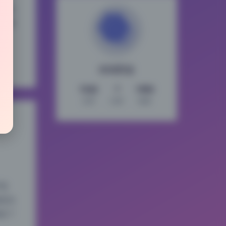
加主
，而
倾城图鉴
1542
7
1092
文章
分类
标签
场
是在
多了