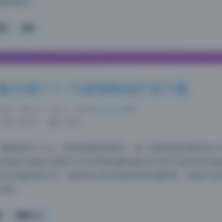
略的细节。 …
写真
麻薯
合集65套111.7G原档精选打包下载
:06
|
42
|
0
|
热门Coser合集
1340 字
|
5 分钟
看看新增了什么。刚拿到最新的版本，第一感觉就是容量变化不
发现这次更新主要集中在对早期拍摄风格的补完和几组全新主题
期的作品偏清新日常，场景多在室内或者简单的咖啡馆，而新补充
更多…
真
阿薰kaOri