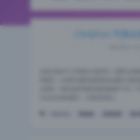
ChoiJiYun 写
2026-7-18 
这套合集有几个明显的主题系列，能看出拍摄前的策
档精选，从场景到服装都透着策划团队对视觉
名逻辑，场景选择和服装搭配都服务于同一个
光充足的落地窗旁，大面积的留白…
Choi Ji Yun
写真合集
反差风写真
美女