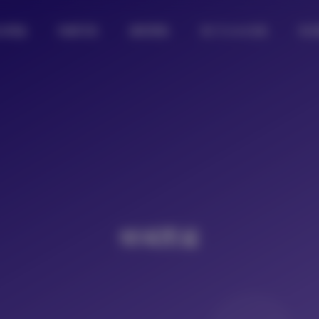
女图鉴
制服写真
摄影图集
热门Coser合集
私
倾城图鉴