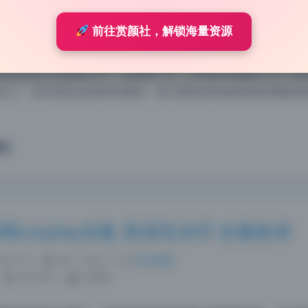
 9:57
|
120
|
0
|
私房摄影
1263 字
|
5 分钟
前往赏颜社，解锁海量资源
水印，解压后直接按日期分好文件夹了。20.9GB的原档，一共
是检查有没有重复文件，结果很干净，没有那种凑数的小尺寸图
00以上，部分甚至达到8000级别，放大看发丝和皮肤的纹理都清
真
原档cosplay合集 高清无水印 全集收录
 21:17
|
94
|
0
|
美女图鉴
1372 字
|
5 分钟