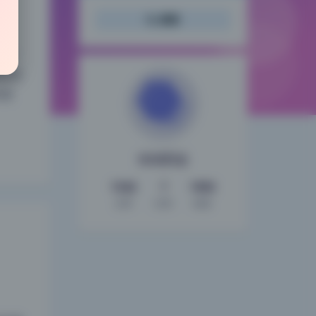
搜索
61
或者
清楚
倾城图鉴
1542
7
1092
文章
分类
标签
夜间模式
Sans Serif
Serif
浅阴影
深阴影
关闭
日落
暗化
灰度