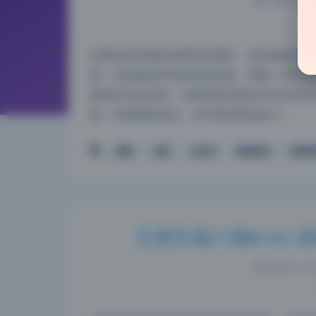
2026-5-17
实测这套资源的画质和完整性，每张都是原档无
期，全是桃良阿宅的高清写真。我第一件事就
重复命名的垃圾。分辨率基本都在4000x60
楚。对收藏党来说，水印和画质是命门…
原档
合集
无水印
桃良阿宅
高清写
五更百鬼51期8.6G 
2026-5-16