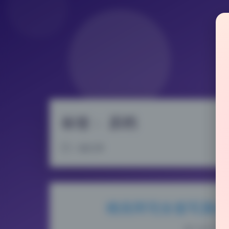
标签：
原档
2 篇文章
桃良阿宅全套写真61期