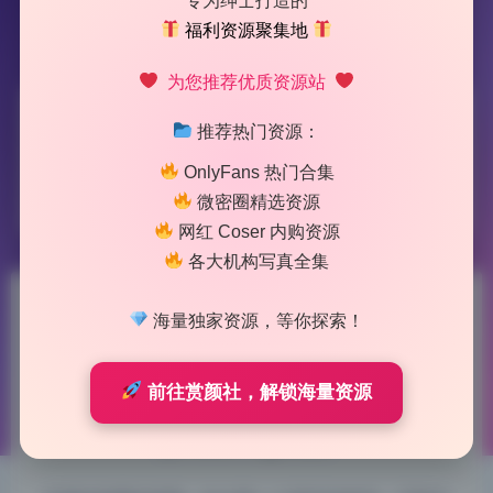
专为绅士打造的
福利资源聚集地
为您推荐优质资源站
标签：
千夜未来
推荐热门资源：
OnlyFans 热门合集
1 篇文章
微密圈精选资源
网红 Coser 内购资源
各大机构写真全集
千夜未来14期573M 全套写真
海量独家资源，等你探索！
原图珍藏版 打包下载
前往赏颜社，解锁海量资源
2026-5-12 11:01
|
80
|
0
|
美女图鉴
1102 字
|
5 分钟