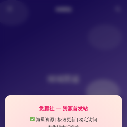
倾城图鉴
倾城图鉴
赏颜社 — 资源首发站
海量资源 | 极速更新 | 稳定访问