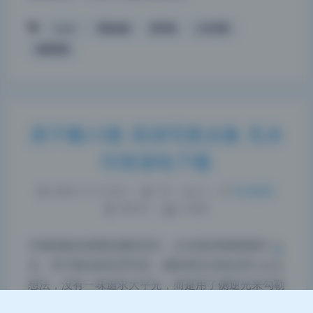
coser
写真合集
凛子酱
少女写真
高清写真
夜间模式
凛子酱23套 高清写真合集 无水
印资源包下载
Sans Serif
Serif
浅阴影
深阴影
2026-5-13 10:53
|
79
|
0
|
私房摄影
786 字
|
3 分钟
关闭
日落
暗化
灰度
仔细拆解这组图的摄影语言，从光线到构图都透着专
业。凛子酱这套高清写真，摄影师在光线运用上很有
想法，没有一味追求大平光，而是用了侧逆光来勾勒
轮廓，让整个人物从背景里跳出来。构图上则偏向中