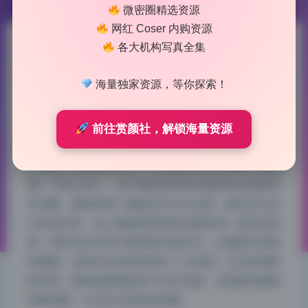
微密圈精选资源
网红 Coser 内购资源
各大机构写真全集
凛子酱 写真合集23套原档最新
持续更新
海量独家资源，等你探索！
2026-7-13 9:10
|
46
|
0
|
二次元美图
前往赏颜社，解锁海量资源
206 字
|
1 分钟内
仔细看了这套图的布光，主光辅光分得很清楚，氛围
感一下就上来了。凛子酱这组写真合集的布光思路非
常清晰，摄影师用了侧逆光作为主光源，硬光从右后
方斜切过来，在人物面部和身体边缘形成一道高光轮
廓，同时左前方用大面积柔光板补光，让阴影区域保
持通透。这种灯位组合既突出了立体感，又没有把暗
部压死，整体画面看起来干净又高级。尤其那张侧身
回眸的图，主光打在发丝和肩膀…