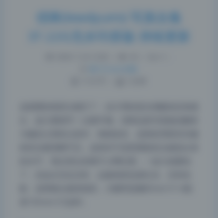
优咪(lewdyumi) 写真合集
37.22G无水印原版 持续更新
2026-7-24 12:06
|
36
|
0
|
热门Coser合集
1134 字
|
5 分钟
这套图的画质太能打了，估计用的是全画幅加定焦镜
头，放大看细节一点都不糊。优咪这套写真集的解析
力确实让我有点意外，每根发丝、皮肤纹理甚至衣服
的织法都清晰可见，这绝对不是普通套机头能拍出来
的水平。我记得以前看不少网红图，一放大就露馅
夜间模式
了，但这次完全没有，边缘画质也很扎实，没有色
散，说明镜头素质很高，大概率是像85mm f/1.4或
Sans Serif
Serif
者135mm f/2这种…
浅阴影
深阴影