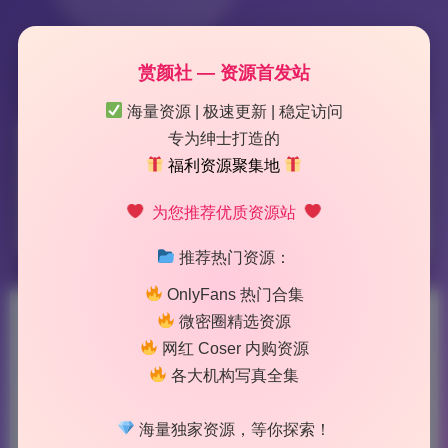
赏颜社 — 资源首发站
海量资源 | 极速更新 | 稳定访问
专为绅士打造的
标签：
优咪
福利资源聚集地
为您推荐优质资源站
3 篇文章
推荐热门资源：
OnlyFans 热门合集
微密圈精选资源
优咪(lewdyumi) 私拍作品合集
网红 Coser 内购资源
37.22G超清无水印原档资源下
各大机构写真全集
载
海量独家资源，等你探索！