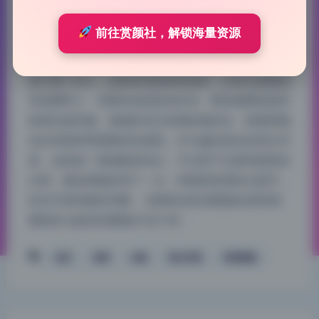
2026-8-06 9:50
|
10
|
0
|
热门Coser合集
前往赏颜社，解锁海量资源
1224 字
|
5 分钟
放大看了好久，皮肤纹理保留得很好，没有过度磨皮
变成塑料人。优咪的这组私拍作品，整体修图痕迹控
制得比较舒服。脸颊的毛孔和细纹都还在，鼻翼两侧
也没有那种明显擦掉的感觉。作为偏自然向的美女写
真，这组第一观感能拿高分。不过脖子过渡到锁骨的
位置，磨皮稍微多用了一点，和脸部质感有点脱节，
好在不影响整体判断。 优咪私拍高清图集的原档质
量检查 这套高清图集打包下来…
丝足
优咪
合集
美女写真
高清图集