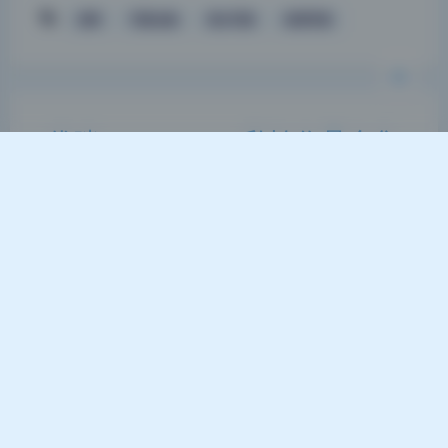
优咪
写真合集
美女写真
高清写真
关闭
日落
暗化
灰度
优咪(lewdyumi) 私拍作品合集
37.22G原档全集收录
2026-6-20 9:33
|
57
|
0
|
热门Coser合集
1079 字
|
4 分钟
放大看了好久，皮肤纹理保留得很好，没有过度磨皮
变成塑料人。优咪这套37.22G的原档写真，第一眼
就被质感抓住了。作为细节控，我习惯把每张图拉到
200%观察，这次确实没白费功夫。毛孔和绒毛在自
然光下清晰可见，脸颊的肤色过渡像水彩晕染，不油