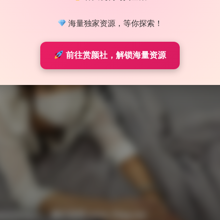
海量独家资源，等你探索！
前往赏颜社，解锁海量资源