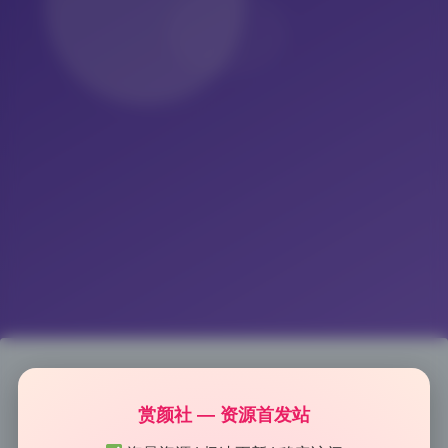
Peachmilky 43期 原档无水印写
赏颜社 — 资源首发站