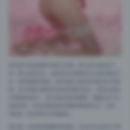
很多新手容易忽略环境的几何感，要么把主体放正中
间，要么背景太乱。这套美女写真教你怎么用走廊的尽
头、旋转楼梯的弧线，甚至地面上瓷砖的花纹来引导视
线。你只需要让模特站在线条的延长线上，或者让线条
从画面角落切入，照片就会变得很耐看。我建议你下次
拍的时候，试试先看场景里有哪些重复的柱子、栏杆、
地砖缝，然后用它们当辅助线。
真正难一点的是把握瞬间的情绪。Peachmilky的片子经