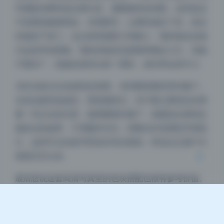
常捕捉到模特低头撩头发、侧脸微笑的间隙，这些姿态
不是摆拍能摆死的。你需要等，让模特放松下来，然后
快速按下快门。这点很考观察力和耐心，我到现在也偶
尔会按早或按晚。我的经验是先跟模特聊会儿天，等她
不紧张了，抓她自然转头那一两秒，成功率会高不少。
夜间模式
另外光线方向也值得反复看。有些图里模特背对窗户，
Sans Serif
Serif
头发边缘亮晶晶的，那是侧逆光。你只要让模特站在离
浅阴影
深阴影
窗一米左右的位置，脸稍微朝向窗户，就能拍出那种边
缘发光的效果。不用额外补光，把曝光补偿调高半档就
关闭
日落
暗化
灰度
行。这种手法在新手阶段非常好复制，而且比正面打光
更显五官立体。
最后想说这套高清写真里的色块搭配也很有参考价值。
比如白色墙配浅色裙子，或者暗红色背景配深色衣服，
整体色调很统一。你可以试着让模特穿和场景主色调接
近的颜色，这样画面会干净不少。工具不重要，重要的