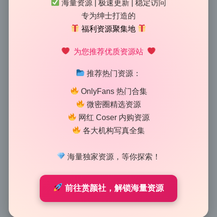
真合集13.8G 持续更新
海量资源 | 极速更新 | 稳定访问
专为绅士打造的
2026-6-27 12:57
|
69
|
0
|
美女图鉴
福利资源聚集地
720 字
|
3 分钟
为您推荐优质资源站
如果你是刚入门的人像摄影爱好者，这套图很值得反复
推荐热门资源：
看，里面有很多可以学的小技巧。Peachmilky的这期作
OnlyFans 热门合集
品，我自己翻完后第一个想聊的亮点是构图里对环境线
微密圈精选资源
条的运用。她经常把模特放在楼梯扶手、窗框或者柱子
网红 Coser 内购资源
旁边，让这些线条斜着穿过画面，或者形成自然的框。
各大机构写真全集
这种手法其实特别适合新手，因为不用太复杂的设备，
只要你在拍摄时多观察周围的建筑结构，找到一条延伸
海量独家资源，等你探索！
的线，就能让画面一下子有层次感。
前往赏颜社，解锁海量资源