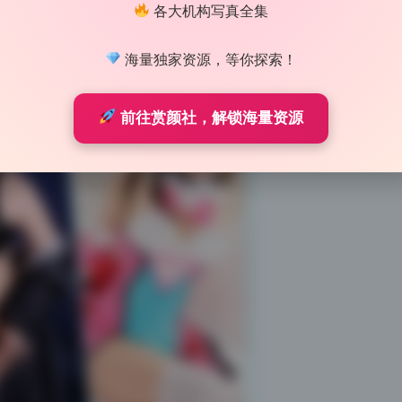
比单纯摆拍更考验摄影师的引导能力。
各大机构写真全集
海量独家资源，等你探索！
前往赏颜社，解锁海量资源