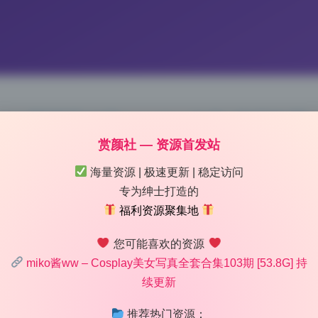
4.7G 高清无水印cosplay合集 持续收录
赏颜社 — 资源首发站
 10:53
|
122
|
0
|
私房摄影
海量资源 | 极速更新 | 稳定访问
1126 字
|
5 分钟
专为绅士打造的
福利资源聚集地
专业。miko酱ww这套54.7G的105期合集，在光线运用上
您可能喜欢的资源
透又保留了立体感。摄影师没有盲目追求大光圈，而是根据每套
miko酱ww – Cosplay美女写真全套合集103期 [53.8G] 持
隔离杂乱背景，外景则收到f/5.6以上保证环境细节。合集持续收
续更新
光线适配方案，不是一套参数打天下。
推荐热门资源：