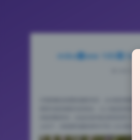
miko酱ww 105期 5
2026-5-20
仔细拆解这组图的摄影语言，从光线到构图都透着
爱柔光箱加侧逆光的组合，让人物皮肤质感通
风格调整景深，比如在室内私房照里用f/2.8
义在于，你能看到摄影师对不同二次元角色的