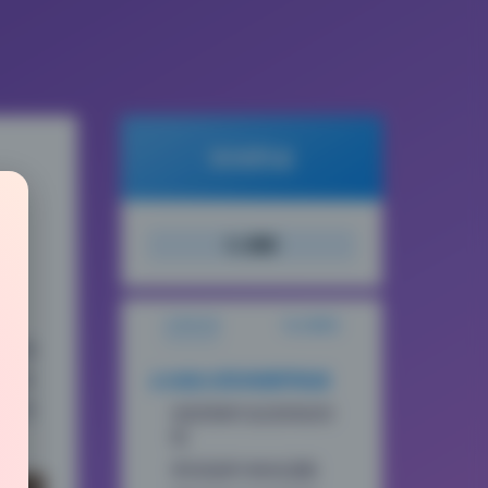
倾城图鉴
搜索
文章目录
站点概览
明显偏
服装
从光线分层到构图呼吸感
录的意
色彩情绪与反差风的控
制
景深选择与角色适配