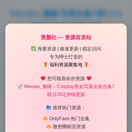
Meroko_魅瞳 写真合集7期3.5G
超清无水印资源下载
赏颜社 — 资源首发站
2026-6-28 12:53
|
60
|
0
|
制服写真
1200 字
|
5 分钟
海量资源 | 极速更新 | 稳定访问
专为绅士打造的
福利资源聚集地
从前期策划到后期输出，这组图的质量属于上乘，没有
明显短板。作为一组高清写真合集，Meroko_魅瞳在7
您可能喜欢的资源
期作品中延续了其一贯的高水准，无论是模特的表现力
Meroko_魅瞳 – Cosplay美女写真全套合集7
还是团队的布光思路都相当成熟。3.5G的超清无水印资
期 [3.5G] 持续更新
源保证了每一帧细节的完整保留，对于喜欢收藏二次元
推荐热门资源：
风格coser套图的用户来说，这套图集绝对是值得入手
的优质资源。整体观感干净利落，没有多余的杂色或过
OnlyFans 热门合集
曝，后期调色也保持了自然通透的质感。
微密圈精选资源