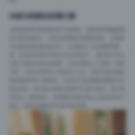
光线与构图的双重打磨
光线是这组写真最值得学习的维度。摄影师明显偏爱侧
光与逆光的组合，在保证面部曝光准确的同时，利用高
光边缘形成自然的发丝光，让画面有了立体感和呼吸
感。尤其是在室内环境光不足的情况下，通过单灯补光
实现了接近自然光的效果，没有生硬的人工痕迹。构图
方面，大部分采用中心对称或三分法，偶尔打破常规的
俯拍视角带来了新鲜感。不过对于追求极致构图细节的
观众来说，部分照片的留白面积可以再大胆些，减少视
觉压迫。整体而言，这套图在光线运用上已经达到专业
级别，是新手摄影师可以参考的范例。