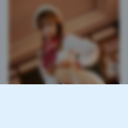
夜间模式
Sans Serif
Serif
浅阴影
深阴影
关闭
日落
暗化
灰度