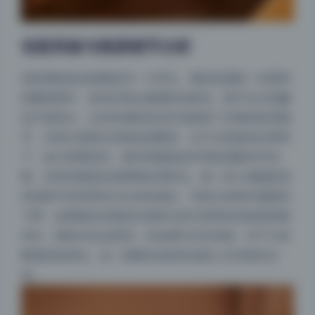
色彩风格与画质细节分析
色彩调校是这组图的另一大亮点。整体色调统一在柔和
的暖黄调中，肤色呈现出健康的淡粉色，既不过分粉嫩
也不显苍白。白色衣物和高光区域保留了足够的纹理细
节，没有出现死白或者色彩断层。在3.5G的超清分辨率
下，放大查看发丝、睫毛和服装的纤维质感都非常清
晰，证明后期锐化和降噪处理得当。唯一的小遗憾是某
些场景中的背景色与主体色相近，导致主体辨识度略有
下降，如果能在后期适当增加主体与背景的色相或明度
对比，视觉冲击会更强。但这属于吹毛求疵，对于大多
数观赏者来说，这一组图在色彩舒适度上已经相当出
色。