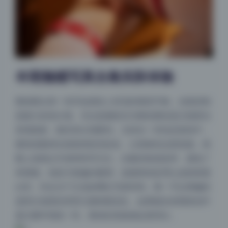
本期魅瞳写真合集实际体验
整组图从第一张开始就给人舒适的视觉节奏，光线控制
是最大的加分项。无论是侧逆光勾勒轮廓还是正面柔光
表现肌肤，都没有出现硬伤。尤其在一些动态抓拍中，
模特的眼神光保留得恰到好处，让情绪传达更直接。构
图上虽然以半身和特写为主，但裁切角度多样，避免了
单调感。色彩方面偏向暖调，低饱和的处理让皮肤更显
白皙，符合当下主流的网红写真审美。唯一可以商榷的
是部分场景的背景元素稍显杂乱，如果能在前期策划中
更注重环境统一性，整体的高级感会更突出。