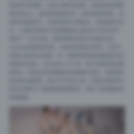
质是柔中带韧的。你放大看高光边缘，比如鼻梁或者颧
骨的高光点，边界是渐渐散开的，没有锐利的切线，这
说明光源面积大。但同时因为灯离得近，光的衰减又很
快，人物背后的影子边缘微微有点虚但并不完全化开，
保留了一点方向感。这种软硬结合的方式很适合拍
cosplay或者机构写真，太硬会显得攻击性强，太软又
容易让皮肤失去质感。有一张模特穿着深色服饰坐在低
角度机位拍的，主光从斜上方下来，鼻子的投影落在嘴
角旁边，投影边界是模糊的但还能看出形状，这就是典
型的柔光箱效果。辅光几乎没怎么用，全靠环境里的自
然反光把脖子下面的阴影稍稍提亮，保持了那种微妙的
暗调氛围。