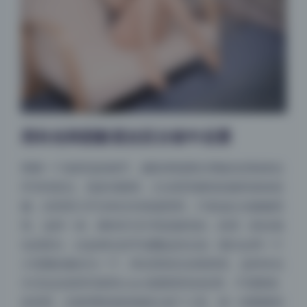
用补光和阴影层次区分前中后景
再聊一个值得说的细节，摄影师很擅长用辅光控制来拉
开空间层次。很多张图里，主光照亮模特的脸和身体前
侧，但背景几乎没有任何直接照明，只靠溢出光微微照
亮。这样一来，模特作为中景是最亮的，前景（靠近镜
夜间模式
头的部分，比如伸出的手或飘起的头发）偶尔会用一个
小范围的侧光勾一下，而后景则沉在暗部里。这种布光
Sans Serif
Serif
方式在反差风写真和coser套图里特别实用，不需要复
浅阴影
深阴影
杂背景，光靠明暗就把画面分成了三层。有一张图模特