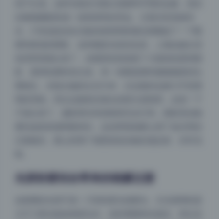
高于头顶。这样光线先勾勒出肩膀和手臂的边缘，然后
在脸颊侧面形成一道很漂亮的亮边。正面没有直接补
光，只有远处的反光板或者很弱的辅光稍微提了一下眼
窝和鼻底的阴影。这种侧逆光的好处是，人物边缘从深
色背景里跳出来了，但面部依然保留了大面积的柔和阴
影，显得轮廓特别立体。有一张图是模特微微侧身回头
看镜头，光线从她的左后方来，右边脸的边缘几乎是透
明的亮线，而左边脸靠近镜头的部分是暗部，反差一下
子就出来了。摄影师没有把暗部完全打死，阴影里还能
看到皮肤质感和眼神光，这说明现场要么用了低功率的
正面辅光，要么利用了墙壁或泡沫板的漫反射，非常克
制。
光质软硬结合带来的细腻过渡
这套图的光质不是一刀切的柔光或硬光。主光源用的是
大尺寸柔光箱或者柔光伞，但距离模特比较近，所以光