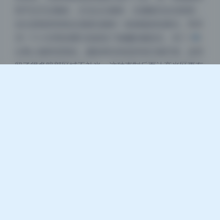
双手交叉在胸前，主光从左侧来，右侧脸完全在暗部，
关闭
日落
暗化
灰度
但注意暗部里靠近肩膀后侧有一条细细的轮廓光，那是
另一个小功率的裸灯或者加了格栅的侧逆光，专门用来
分离人物和背景的。摄影师没有把所有灯都开满，反而
留了很多暗部区域不补光，这种克制反而让高光区更有
质感。整套MaskedShojo的高清图集看下来，你会发
现他们的布光思路是减法思维，每一盏灯都有明确任
务，没有多余的装饰光。这也是为什么原档无水印资源
这么值得收藏，因为压缩图会吃掉那些暗部细节和微妙
的过渡，只有看原档才能看清辅光的痕迹。
查看全集：
Masked Shojo – Cosplay美女写真全套合
集11套 持续更新
coser套图
MaskedShojo
反差风写真
机构写真