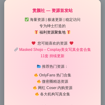
MaskedShojo 11套高清画册 原
赏颜社 — 资源首发站
海量资源 | 极速更新 | 稳定访问
档无水印资源包
专为绅士打造的
福利资源聚集地
2026-5-17 13:25
|
121
|
0
|
Lolita写真专区
1298 字
|
5 分钟
您可能喜欢的资源
Masked Shojo – Cosplay美女写真全套合集
仔细看了这套图的布光，主光辅光分得很清楚，氛围感
11套 持续更新
一下就上来了。尤其是MaskedShojo这套11册的高清
推荐热门资源：
写真，不是那种随便打个平光就完事的流水线产物。摄
影师明显在灯位上花了心思，每张图的光影都在说话。
OnlyFans 热门合集
光从哪来、怎么过渡、阴影留了多少，这些细节加起
微密圈精选资源
网红 Coser 内购资源
来，才把那种介于日常和梦幻之间的气质拍出来了。喜
各大机构写真全集
欢研究布光的同好应该能懂，这种原档无水印的资源包
有多难得，光看小图都能拆解出一堆干货。