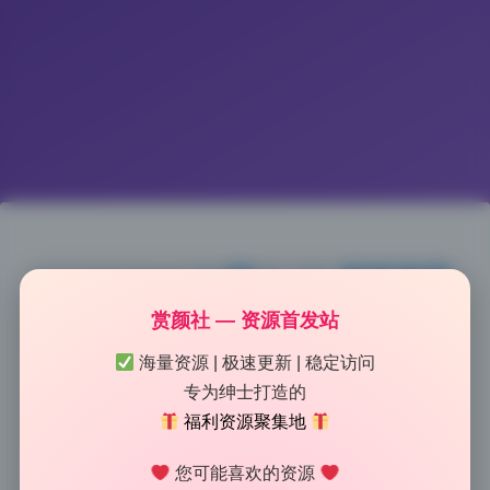
lunananya 51期 9.4G 原档画册
赏颜社 — 资源首发站
高清无水印 打包下载
海量资源 | 极速更新 | 稳定访问
2026-5-18 9:41
|
85
|
0
|
美女图鉴
专为绅士打造的
1685 字
|
7 分钟
福利资源聚集地
您可能喜欢的资源
仔细看了这套图的布光，主光辅光分得很清楚，氛围感