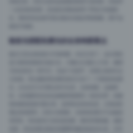
得很无辜。另外注意到这套图的暗部不是纯黑，而是带
一点灰绿的色调，应该是后期或者用了带色片的辅助
光。整体来说这套写真合集的光线处理很细腻，既不油
膩也不粗糙。
散射光搭配轮廓光的全身构图看点
最后几页全身或者大半身构图，布光又变了。这次用的
是大面积的散射光做主光，大概从头顶斜上方来，像阴
天的自然光一样均匀。但这个光很平，容易让身体失去
立体感。所以摄影师在模特身后又加了一个硬质的轮廓
光，从右后方大约两点钟方向来，光质很硬，边缘锋
利。在美腿和丝足的边缘能明显看到一条高光带，把腿
部的曲线直接勾勒出来。这种组合的好处是，正面皮肤
看起来很柔和，没有大块阴影，但身体轮廓又不会融进
夜间模式
背景里。特别是有几张坐姿的图，模特穿着制服，侧身
坐着，背后的硬光刚好把腰臀和腿的线条切出来，非常
Sans Serif
Serif