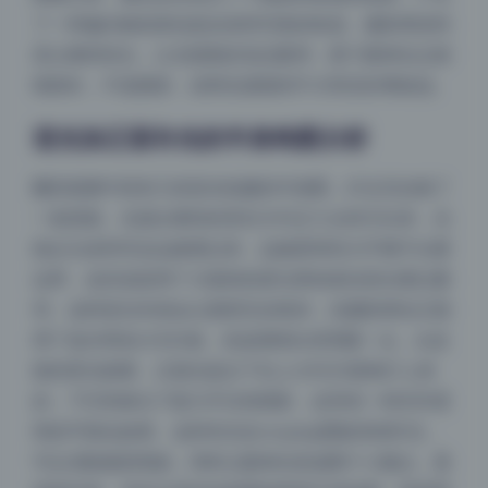
了一种偏冷峻或者说是反差风写真的味道。摄影师还特
意让模特转头，让光线刚好划过眼球，那个眼神光点很
细很长，不是圆形，说明光源面积不大而且距离较远。
逆光加正面补光的半身构图分析
翻到画册中段有几张逆光拍摄的半身图，灯位完全换了
一套思路。光源从模特的背后大约正六点钟方向来，光
线从头发和耳朵边缘透过来，边缘柔和到几乎看不出硬
边界，这应该是用了大面积的柔光屏或者自然光透过窗
帘。这种逆光本身会让面部完全暗掉，但摄影师在正面
用了低功率的LED灯板，色温调得比背景暖一点。从皮
肤的受光面看，正面光是从下往上大约25度角打上来
的，下巴和鼻头下面几乎没有阴影，反而有一种非常柔
和的平面化效果。这种布光在cosplay图集里很常见，
可以消除脸部瑕疵，同时让眼神光变成两个小圆点，显