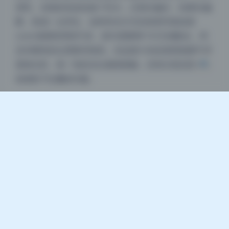
漂亮。光线的色温也做了区分，正面光偏冷，轮廓光偏
浅阴影
深阴影
暖，形成一点对比。这种布光方式在机构写真或者
coser套图里用得不多，因为需要两个灯互相配合，而
关闭
日落
暗化
灰度
且对模特的位置要求很高。但这套9.4G的原档画册完成
度相当高，每一张的光位都很精确，没有出现光斑错位
或者影子乱飘的问题。
总结这期画册的灯位逻辑与购买价值
再看几张大光比的侧光图，光从左边来，但右边阴影里
并不是完全没光。从瞳孔里的反光能看出，摄影师在右
边放了一个很低功率的柔光箱，只让阴影区域出现一点
点层次。这种布光比单灯更高级，既保留了侧光的立体
感，又不会丢失暗部细节。整本高清图集看下来，摄影
师根据不同的构图和服装，切换了至少三种主光辅光配
合方式，而且每一套的光线逻辑都很自洽。这套
lunananya的第51期原档画册有9.4G大小，全是高清无