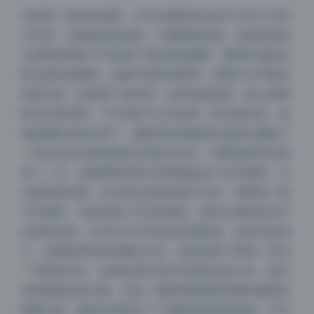
先说第一组室内场景。主光从模特的左前方大约十点钟
方向来，光线角度比较高，大概俯视45度。这种斜顶光
让鼻梁和眉骨下方形成了很自然的阴影，颧骨区域的光
影过渡比较硬朗，边缘不算特别柔和，说明灯头可能没
加柔光箱，或者用了标准罩。但有意思的是，脸上的阴
影并没有死黑，下巴和脖子之间还有一层淡淡的光。这
就是辅助光的功劳了，摄影师在相机附近或者右侧放了
一块白色反光板或者低功率的补光灯，把暗部细节拉回
来了一点。这套图里很多半身照都是这个布光逻辑，主
光塑造体积感，补光保证皮肤质感不丢失。再看第二组
户外场景，光线变成了完全的侧光。阳光从模特的左手
边直射过来，右手边几乎完全处在阴影里。这种光比很
大，但摄影师没有加额外补光，反而保留了那种一半亮
一半暗的对比。这种处理在美女写真里比较少见，因为
容易把脸拍得太硬。但这一期原档画册里的模特面部轮
廓够立体，侧光反而突出了下颌线和鼻梁的线条，产生