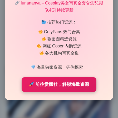
lunananya – Cosplay美女写真全套合集51期
一下就上来了。lunananya这套第51期9.4G原档画册，
[9.4G] 持续更新
从第一张到最后一页，光线的方向感特别统一，整体用
的是侧逆光加正面柔光补亮。先说侧逆光，它从模特的
推荐热门资源：
右后方大约四五点钟方向打过来，把发丝和肩膀轮廓勾
OnlyFans 热门合集
出一条亮边。这种光的好处是让人物从背景里跳出来，
微密圈精选资源
但又不像顺光那么平。主光其实不算强，更多靠辅光把
网红 Coser 内购资源
脸部和腿部的阴影细节拉回来。整个画册看下来，光线
各大机构写真全集
偏暖，软硬适中，很适合coser或少女写真的氛围。
海量独家资源，等你探索！
前往赏颜社，解锁海量资源