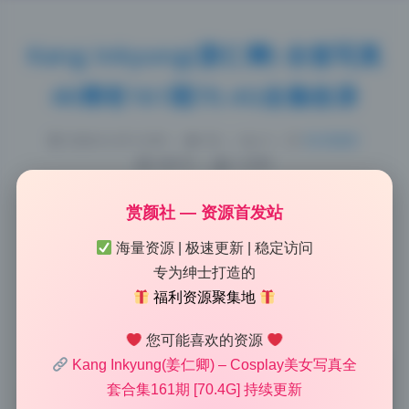
Kang Inkyung(姜仁卿) 全套写真
4K稀有161期70.4G全集收录
2026-6-29 13:49
|
83
|
0
|
私房摄影
648 字
|
3 分钟
赏颜社 — 资源首发站
这套资源不只是拿来欣赏，很多素材可以直接复用到其
海量资源 | 极速更新 | 稳定访问
他创作中。比如姜仁卿这套70.4G的高清写真合集，里
专为绅士打造的
面大量高分辨率原片，随便挑几张就能当商业海报的底
福利资源聚集地
图。尤其是那些背景干净、光线均匀的全身照，裁掉主
体后就是现成的渐变背景板，省了合成时间。
您可能喜欢的资源
Kang Inkyung(姜仁卿) – Cosplay美女写真全
套合集161期 [70.4G] 持续更新