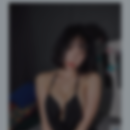
夜间模式
Sans Serif
Serif
浅阴影
深阴影
关闭
日落
暗化
灰度