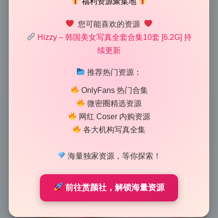
福利资源聚集地
这组图最抓我眼球的就是光线的处理，全是利用自然光
您可能喜欢的资源
拍出来的。Hizzy的这组美女写真大量使用了逆光和侧
Hizzy – 韩国美女写真全套合集10套 [6.2G] 持
续更新
逆光，在发丝边缘形成漂亮的轮廓光，让人物从背景中
跳脱出来。有几张明显是黄昏时分拍摄，暖色调的光线
推荐热门资源：
洒在皮肤上，质感非常细腻。整体氛围自然又不失高级
OnlyFans 热门合集
感。
微密圈精选资源
网红 Coser 内购资源
各大机构写真全集
海量独家资源，等你探索！
前往赏颜社，解锁海量资源