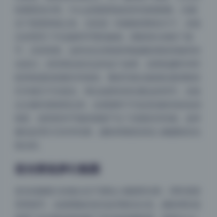
轮廓更加分明。Hizzy的面部线条原本就很精致，在侧
光下更显骨相之美。尤其是一张侧身回眸的片子，光线
正好照亮了半边脸和手臂的曲线，阴影部分保留了细
节，没有死黑。这种光比控制很考验摄影师的经验和布
光意识，但利用自然光达到这个效果，说明拍摄时对时
机和角度的把握非常精准。整组写真合集因此显得既有
艺术感又不失真实。再比如那张倚在窗边的特写，光线
从左侧45度角照过来，在鼻翼和下巴处形成恰到好处的
投影，使得原本平面的画面产生了深度的空间感。这种
侧光处理方式非常经典，摄影师显然深谙人像摄影的光
线法则。
逆光营造梦幻氛围
逆光拍摄最大的难点在于避免人物面部过暗，同时保留
背景细节。这套图集的逆光处理相当出色，摄影师应该