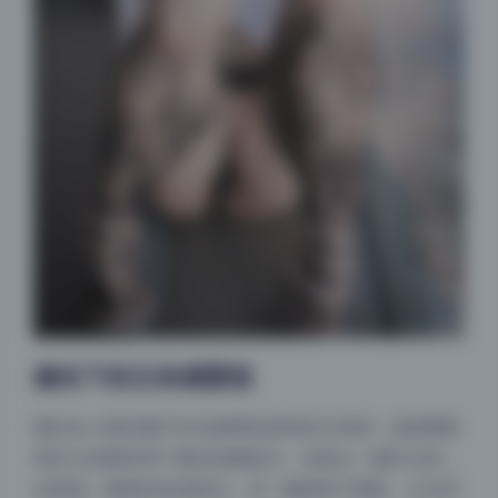
侧光下的立体感塑造
侧光在人物肖像中往往能塑造强烈的立体感，这套图集
里好几张都采用了侧光或侧逆光。光线从一侧打过来，
在鼻梁、颧骨处形成高光，另一侧则留下阴影，让五官