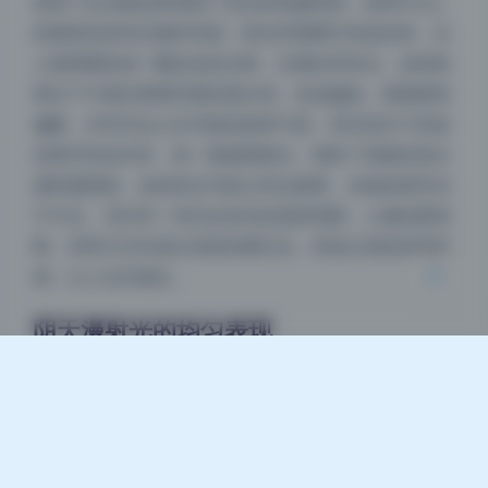
使用了反光板或者选择了适当的拍摄角度，使得Hizzy
的面部依然有足够的亮度。阳光穿透树叶形成光斑，在
人物周围形成一圈金色的光晕，仿佛自带圣光。这种效
夜间模式
果在下午接近黄昏时最容易出现，色温偏低，画面整体
偏暖，非常符合少女写真的甜美气质。而且逆光下的发
Sans Serif
Serif
丝细节特别丰富，每一根都透着光，增加了画面的层次
浅阴影
深阴影
感和通透度。这组美女写真之所以耐看，光线的烘托功
不可没。另外有一张完全逆光的剪影构图，人物轮廓清
关闭
日落
暗化
灰度
晰，背景天空呈现出渐变的橙红色，营造出强烈的电影
感，让人过目难忘。
阴天漫射光的均匀表现
阴天或者多云天气拍摄，很多人觉得光线平淡，但实际
上漫射光是最适合人像的。没有强烈的阴影，肤色可以
达到最均匀的还原。这套图集中有几张室内窗边的照
片，光线从窗户透进来，经过墙壁的二次反射，形成了