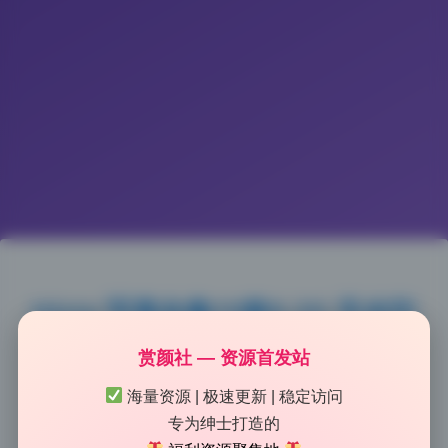
Hizzy 写真合集10套6.2G 无水印
原档 持续更新
赏颜社 — 资源首发站
海量资源 | 极速更新 | 稳定访问
2026-7-09 11:18
|
53
|
0
|
二次元美图
专为绅士打造的
1242 字
|
5 分钟