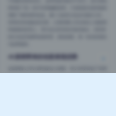
不刺眼却很有层次。这种风格切换并不突兀，因为调色
师保留了统一的中间调偏暖基调，只是根据光线和服装
夜间模式
调整了饱和度和色温。像C小姐穿白色连衣裙的几张，
背景的绿色被故意压暗，让视觉重心完全落在人物面部
Sans Serif
Serif
和裙摆的纹理上。而D先生穿深色外套的镜头，背景里
浅阴影
深阴影
的红色道具被降低饱和度，避免抢眼。每一组色彩都在
为故事服务。
关闭
日落
暗化
灰度
4K原档带来的色彩表现优势
这套图集之所以调色能这么细腻，很大程度得益于原档
是4K分辨率。高像素意味着后期有更大的裁切余地，同
时色彩深度更高，不会出现断层或噪点。比如在逆光场
景下，头发丝的高光过渡非常自然，没有那种一块一块
的色块。暗部细节保留得也很完整，黑色区域里依然能
看到纹理，而不是死黑一片。这种画质基础加上调色师
的用心，才让最终效果既有电影感又不会失真。可以