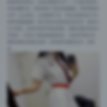
集做得特别到位。比如在暖黄灯光下，C小姐的皮肤没
有变成橘红色，而是保留了原本的粉嫩感，同时阴影部
分带一点点青灰，让画面更干净。D先生的肤色在户外
场景里微微偏橙，跟天空的冷蓝形成补色关系，视觉冲
击力很强。这种对色彩平衡的把握，需要后期对色轮非
常熟悉，不是拉个曲线就能做到的。尤其特写镜头里，
嘴唇的颜色是哑光质感，没有那种油腻的反光，很高
级。