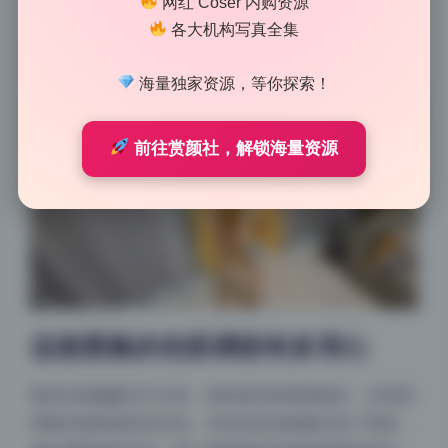
网红 Coser 内购资源
景里的那张，人物轮廓用侧逆光勾出来，背景虚实结
各大机构写真全集
合，色彩层次特别丰富，一看就不是批量套预设能搞定
的效果。
海量独家资源，等你探索！
前往赏颜社，解锁海量资源
这套图集的色彩调校有多用心
整体色调偏暖但不过度，饱和度控制得刚刚好，没有那
种数码感很强的荧光色。绿色和蓝色都被压低了明度，