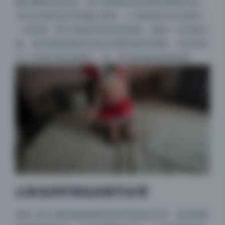
偏向橄榄绿和灰蓝，跟人物的肤色形成很舒服的对比。
D先生的肤色处理得偏小麦色，C小姐则是冷白皮透出
一点粉调，两人同框时色彩反差很妙，既统一又有辨识
度。这种调色思路特别适合强调光影和情绪，不是单纯
为了“好看”而乱加颜色，每一处色相偏移都有逻辑。
从肤色到环境色的细节处理
很多人拍人像容易忽略肤色和环境色的关系，但这套图