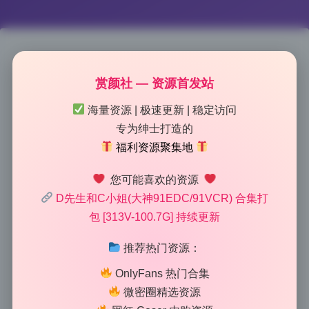
D先生和C小姐 313V 100.7G写
赏颜社 — 资源首发站
真合集 4K原档 持续更新
海量资源 | 极速更新 | 稳定访问
专为绅士打造的
2026-6-21 11:41
|
57
|
0
|
制服写真
福利资源聚集地
1077 字
|
4 分钟
您可能喜欢的资源
D先生和C小姐(大神91EDC/91VCR) 合集打
这组的色调太舒服了，一看就是后期用心调过的，不是
包 [313V-100.7G] 持续更新
套个滤镜就完事。整个系列走的是浓郁电影感路线，暗
部压得很沉但又不死黑，高光微微泛着暖黄，很有胶片
推荐热门资源：
时代的质感。D先生和C小姐的这套写真合集，能看出
OnlyFans 热门合集
来调色师对每一帧都做了单独微调，肤色过渡非常细
微密圈精选资源
腻，没有那种普遍存在的偏色发灰问题。尤其是暗光场