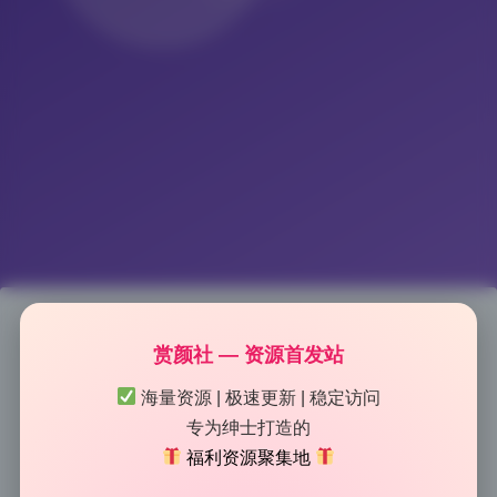
赏颜社 — 资源首发站
高桥千凛(樱岛尤凛) 私拍作品合
海量资源 | 极速更新 | 稳定访问
集4K45.54G无水印打包下载
专为绅士打造的
福利资源聚集地
2026-6-20 11:25
|
57
|
0
|
Lolita写真专区