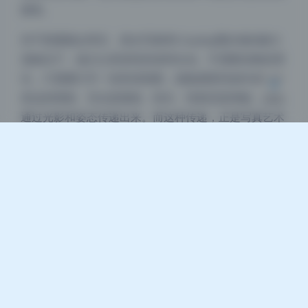
脉络。
浅阴影
深阴影
对于普通观众而言，美女写真和Cosplay爱好者的最大
贡献在于，他们让美变得具体而生动。不需要深奥的理
关闭
日落
暗化
灰度
论，只需要打开一张高清美图，就能感受到创作者想要
表达的情绪。无论是孤独、快乐、忧郁还是神秘，都能
通过光影和姿态传递出来。而这种传递，正是写真艺术
存在的根本意义。
Cosplay
反差风写真
美女写真
高清写真
豆
暂无评论