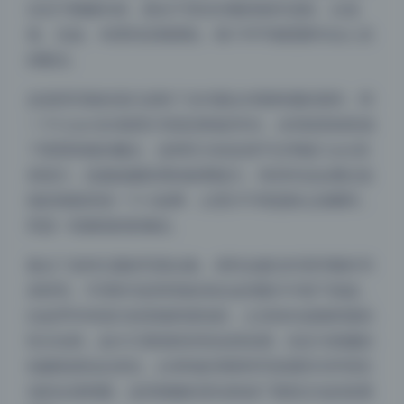
仅在于图像本身，更在于背后完整的制作流程。从选
角、化妆、布景到后期调色，每个环节都需要专业人员
的配合。
反差风写真的流行反映了当代观众对新鲜感的渴求。同
一个Coser在A组照片里是清纯的学生，在B组里就变成
了暗黑风格的魔女。这种巨大的反差不仅考验Coser的
表现力，也挑战摄影师的叙事能力。有些作品会通过连
续的画面讲述一个小故事，让照片不再是静止的瞬间，
而是一段微缩的影像史。
集合了多种元素的写真合集，有时会被当作美学教科书
来研究。不同时代的审美标准在这些图片中留下痕迹，
比如早年间流行的高饱和度色彩，之后转向低饱和度的
性冷淡风，如今又逐渐回归到自然色调。丝足与美腿的
夜间模式
拍摄角度也在变化，从单纯的局部特写发展到与环境互
动的全身构图。这些细微的变化构成了视觉文化的发展
Sans Serif
Serif