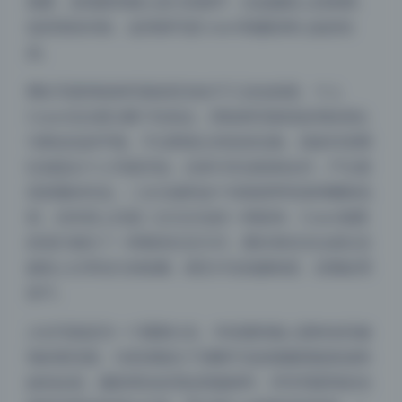
观看，发现那些精心设计的细节，比如服装上的刺绣、
妆容里的闪粉。这些细节是Coser和摄影师心血的结
晶。
网红写真和机构写真的区别在于工业化程度。个人
Coser往往更注重个性表达，而机构写真则追求标准化
与商业化的平衡。不过两者之间也有交集，很多抖音网
红就是从个人写真开始，后来与专业机构合作，产出更
高质量的作品。二次元福利这个词虽然带有某种暧昧色
彩，但本质上仍是二次元文化的一种延伸。Coser套图
的流行催生了一种新的社交方式，爱好者在论坛或社交
媒体上分享自己的收藏，相互讨论拍摄角度、后期处理
技巧。
少女写真是另一个重要分支。年轻模特脸上那种未经修
饰的青涩感，与高清镜头下清晰可见的细微瑕疵形成奇
妙的反差。摄影师在处理这类题材时，常常用柔和的光