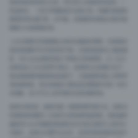
线和浅景深来突出主体。而古风Cos则更讲究意境，一
把油纸伞、一张古琴都能成为点睛之笔。制服写真因校
园情怀而长盛不衰，水手服、JK制服等经典款式每年都
能吸引大批新爱好者。
二次元美图与写真图集之间存在微妙的界限。前者更多
是绘画或数字艺术创作的产物，后者则是真实人物的摄
影。但Cosplay刚好架起了两者之间的桥梁，让二次元
的角色在三次元世界中复活。这种跨次元的魅力在于，
观众既能看到熟悉角色的影子，又能感受到真人演绎带
来的新鲜感。美女资源的汇聚也成为网络时代的一种文
化现象，各大平台上的写真区总是流量高地。
值得注意的是，版权问题一直困扰着写真行业。很多未
经授权的转载和二次创作让原创者利益受损。因此越来
越多的Coser和摄影师选择在自己的社交账号上发布水
印版本，或者与付费平台合作。高清写真资源的价值不