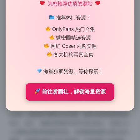
1410 字
|
6 分钟
为您推荐优质资源站
推荐热门资源：
在当下的视觉文化中，美女写真与Cosplay的结合早已
OnlyFans 热门合集
不是新鲜事。那些穿着精致服装的模特，通过镜头传递
微密圈精选资源
出一种介于现实与幻想之间的美感。高清写真的出现让
网红 Coser 内购资源
这种美感更加细腻，每一个毛孔、每一根发丝都清晰可
各大机构写真全集
见。无论是古风Cos的飘逸长裙，还是现代感十足的制
服写真，摄影师们总能捕捉到最动人的瞬间。反差风写
海量独家资源，等你探索！
真更是打破常规，让同一位模特在不同场景下展现出截
然不同的气质，这种对比往往带来强烈的视觉冲击。
前往赏颜社，解锁海量资源
对于很多爱好者而言，收藏写真合集是一种独特的乐
趣。一本厚厚的相册里，可能包含几十位不同风格的
Coser，有甜美可爱的少女写真，也有冷艳高贵的性感
美女。丝足、美腿等局部特写常常成为焦点，但真正让
人沉醉的是整体氛围的营造。高清图集能够让观众放大