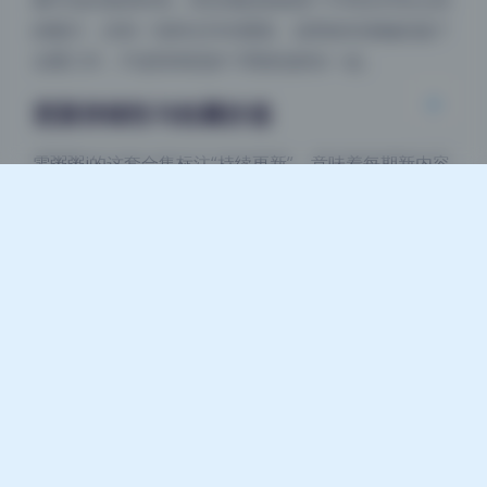
量手动归类的时间。而且我刻意检查了不同文件夹之间
浅阴影
深阴影
的图片，没有一张跨文件夹重复，说明发布者确实做了
去重工作，不是简单把多个零散包拼在一起。
关闭
日落
暗化
灰度
更新持续性与收藏价值
雯粥粥i的这套合集标注“持续更新”，意味着每期新内容
会直接追加到同一个下载链接里。从当前27期的规模来
看，更新频率大约每两周一次，每次新增400-800MB
新图。对于长期关注cosplay合集或少女写真的朋友，
这种追更模式很友好，不用反复找新链接。不过要注
意，资源包是分卷压缩的，建议用最新版7-Zip或
WinRAR解压，避免报错。整体来说，这套资源在容
量、画质、整理和更新方面都做得扎实，值得收藏党入
手。
cosplay合集
写真合集
雯粥粥i
高清写真