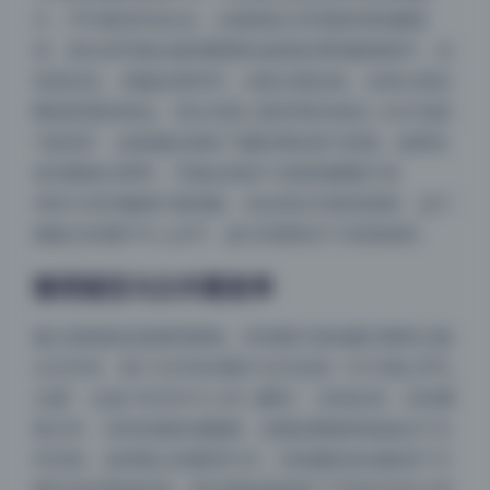
片，平均每张5M左右，足够满足日常观赏和收藏需
求。部分特写镜头能清晰看到皮肤纹理和服饰细节，尤
其是丝足、美腿这类特写，光影过渡自然，没有出现过
曝或死黑的情况。对比市面上那些用压缩包二次打包的
“伪高清”，这套确实保留了摄影师的原片质感。如果你
追求极致分辨率，可能会觉得个别竖构图图只有
4000×6000像素不够顶级，但在美女写真资源里，这个
规格已经属于中上水平，放大到壁纸尺寸依然锐利。
整理规范与文件重复率
最让我满意的是整理逻辑。所有图片按拍摄日期和主题
分文件夹，每个文件夹内图片文件名统一为“日期_序号_
夜间模式
主题”，比如“20250312_001_樱花”。没有乱码、没有重
复文件、没有混淆的缩略图，连预览图都单独放在子文
Sans Serif
Serif
件夹里。这种细心的整理方式，对收藏党来说能省下大