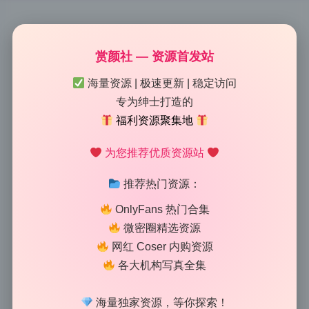
雯粥粥i 27期美女写真合集4.3G
赏颜社 — 资源首发站
原档无水印资源打包下载
海量资源 | 极速更新 | 稳定访问
专为绅士打造的
2026-7-09 12:14
|
62
|
0
|
Lolita写真专区
福利资源聚集地
938 字
|
4 分钟
为您推荐优质资源站
实测这套资源的画质和完整性，每张都是原档无水印，
推荐热门资源：
解压后直接按日期分好文件夹了。雯粥粥i的这套27期
写真合集，总容量4.3G，打开一看就知道是实打实的原
OnlyFans 热门合集
档打包，没有压缩缩水的那种。之前找过不少资源，有
微密圈精选资源
的号称无水印结果角落留个LOGO，有的说是高清但一
网红 Coser 内购资源
放大就糊，这套完全没这些问题，对于喜欢收藏高清写
各大机构写真全集
真的同好来说，算是难得的一手好料。
海量独家资源，等你探索！