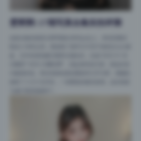
雯粥粥i 27期写真合集实拍评测
这套合集的画质分辨率都在4000px以上，单张容量控
制在2-5MB之间，既保留了细节又不至于体积过大占硬
盘。文件夹按拍摄日期和主题命名，比如“2025-01-冬
日暖阳”“2025-03樱花季”，找起来特别方便，强迫症表
示极度舒适。而且资源包里的重复率几乎为零，我随机
抽查了十几个文件夹，一张重复的都没发现，这在很多
“合集”里算很难得了。