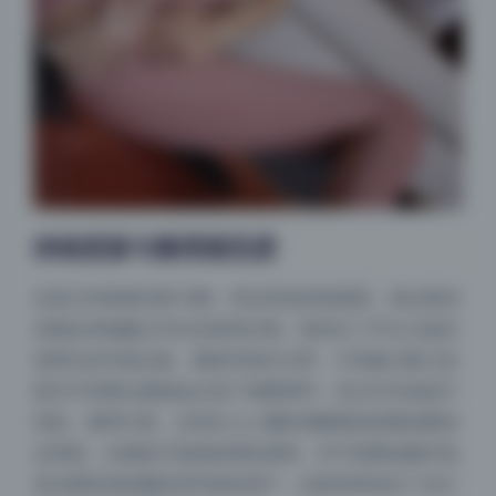
持续更新与整理规范度
目前已经更新到第74期，而且承诺持续更新，每次新内
容都会单独建文件夹并标明日期。我对比了手头几套其
他博主的写真合集，重复率基本为零，只有极少数几张
因为不同期主题相似出现了构图雷同，但文件本身是不
同的。整理方面，没有乱七八糟的缩略图或者预览图混
夜间模式
在里面，全都是可直接使用的原档。对于想要创建本地
美女图库或收藏高清写真的用户，这套资源省去了自己