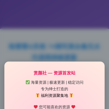
陆萱萱&安然 74期写真合集无水
印原档持续更新
2026-5-28 14:13
|
181
|
0
|
美女图鉴
赏颜社 — 资源首发站
948 字
|
4 分钟
海量资源 | 极速更新 | 稳定访问
专为绅士打造的
实测这套资源的画质和完整性，每张都是原档无水印，
福利资源聚集地
解压后直接按日期分好文件夹了。陆萱萱和安然的74期
合集，容量接近40GB，单张分辨率基本都是
您可能喜欢的资源