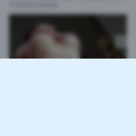
Sans Serif
Serif
手动去重和分类的麻烦。
浅阴影
深阴影
关闭
日落
暗化
灰度