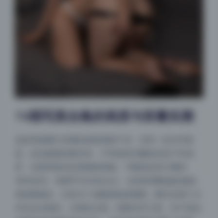
74期写真合集的画质与容量实测
这套资源最打动我的就是画面干净，没有一丝水印痕
迹，连边缘裁切都没有。不管是室内棚拍还是户外场
景，光线和肤色还原都很准确。74期加起来大概有
3800多张，每期平均50张左右，但实际期数越多越发
现质量稳定，没有为了凑数塞低质量图。解压后每个文
件夹命名规范，日期加主题，找图非常方便。对于喜欢