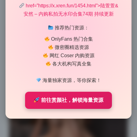
4000×6000以上，最差的也有3000×4500，放大看皮肤
href=”https://x.xren.fun/1454.html”>陆萱萱&
纹理和服装细节都很清晰。没有重复文件，没有那种凑
安然 – 内购私拍无水印合集74期 持续更新
数的低清图，收藏党可以直接入。
推荐热门资源：
OnlyFans 热门合集
微密圈精选资源
网红 Coser 内购资源
各大机构写真全集
海量独家资源，等你探索！
前往赏颜社，解锁海量资源