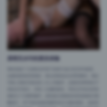
原档无水印的真实体验
我特意挑了几张暗光环境下的样片放大到200%检查，
边缘锐度保持得很好，噪点控制也在合理范围内。相比
市面上很多压缩过的二次上传版本，这套的优势就在于
原始文件直出，没有二次编码损失。而且文件命名里直
接标注了日期和编号，想找某次更新的内容直接按日期
翻就行。对于喜欢收集美腿和丝足主题的朋友，这套里