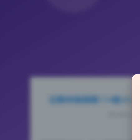
过期米线线喵174套23.
2026-5-13 1