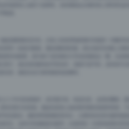
这些场景把人放回了故事里。你的视线会从模特身上滑到旁边的
呼吸感。
地板是暖调的旧木色，沙发上有条理地搭着针织毯和一本翻开的
的茶和一副老式眼镜。颜色搭配很舒服，奶白色的毛衣配上胡桃
场景特别耐看，因为每个道具都在引导你的视线走一圈，先是模
白照片，最后回到模特的手部动作。画面不是平的，是有前中后
更自然，像是在自己家里被抓拍的瞬间。
七八十年代的老物件，老式唱片机、铁皮玩具、皮质折叠椅。颜
很有旧照片的质感。最妙的是墙上贴的那些褪色海报和剪报，不
节特别真实。摄影师明显懂材质对比，让模特的丝质衣服和粗糙
成对比。这种冲突感能抓住眼球，比那种统一光滑的影楼布景高