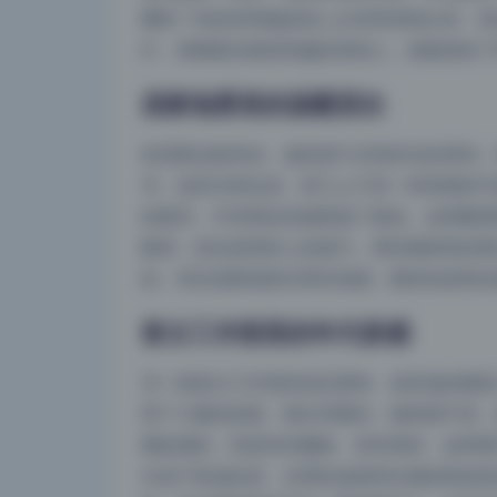
哪里？纯色背景像是把人从世界里抠出来，而
灯，再顺着光线回到她的表情上，画面就有了
居家场景里的温暖层次
拿居家这套来说，选的是午后有斜光的房间。
书。道具没有乱放，茶几上只有一杯冒着热气
的家具，中间用金色相框做了跳色。这种暖调
眼神，然后是茶杯上的蒸汽，再到相框里的黑
的。而且居家场景自带松弛感，模特的姿势也
复古工作室里的年代质感
另一套复古工作室的设定更绝。道具选的都是
用了大量的棕黄、暗红和墨绿，饱和度不高，
整贴满的，而是有些翘角、有些歪斜，这种细
木桌子形成反差，光滑的皮肤和生锈的铁架形