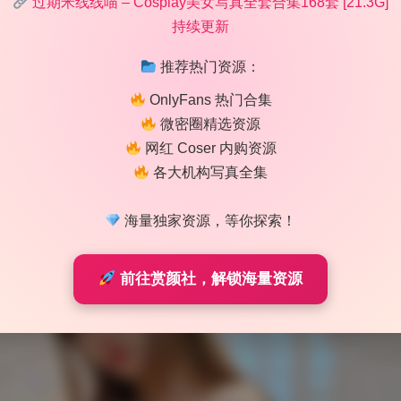
过期米线线喵 – Cosplay美女写真全套合集168套 [21.3G]
氛围服务。过期米线线喵这套174套合集，简直是把场景道具审
持续更新
，每一处背景都不是随便摆的。颜色、材质、光线，全都在和她
，每一张都能直接当壁纸。特别喜欢那些道具的小心思，不是为了
推荐热门资源：
耐看太多了，纯色背景看几眼就腻，这种场景里能发现好多细节
OnlyFans 热门合集
微密圈精选资源
网红 Coser 内购资源
各大机构写真全集
海量独家资源，等你探索！
前往赏颜社，解锁海量资源