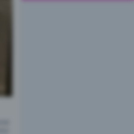
具都
明在