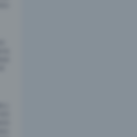
老台
旧
木色
特的
景
夜间模式
色上
Sans Serif
Serif
是完
的旧
浅阴影
深阴影
级太