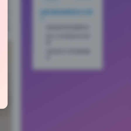
美拉
的气
这组写真的场景语言太丰富
了
堆砌，
居家场景里的温暖层次
，每
复古工作室里的年代质
感
光影道具引导的视线魔
术