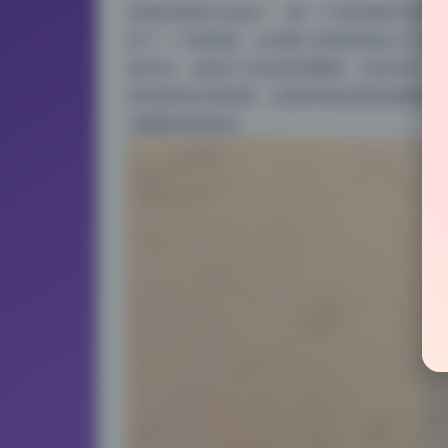
这组的场景太会选了，每一个道具都在为整体
到了一个新高度。从居家小角落到复古工作室
质对话。这套23.2G的高清图集，没有水印
而是真的在讲故事。比那些纯色背景的影楼风
次翻都有新惊喜。