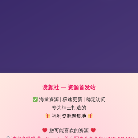
赏颜社 — 资源首发站
2G 高清大图 无水印资源 完整版打包下
海量资源 | 极速更新 | 稳定访问
专为绅士打造的
2:37
|
132
|
0
|
二次元美图
福利资源聚集地
1231 字
|
5 分钟
您可能喜欢的资源