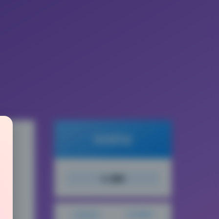
倾城图鉴
载
搜索
文章目录
站点概览