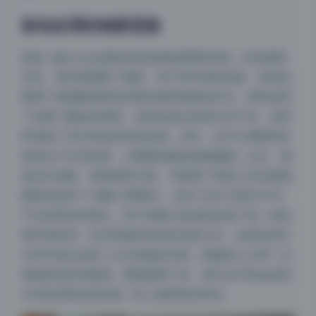
肤色处理的独家思路
很多人修cosplay图会把皮肤修成塑料质感，但这套图
没有。我仔细观察了脸部、脖子和手部的皮肤，发现后
期用了很隐晦的橙色和黄色饱和度降低手法，同时提亮
了这两个颜色的明度。这样皮肤会变得白皙干净，但同
时保留了毛孔和妆容的粉质感。另外，在HSL调整里应
该还动了红色色相，让嘴唇的颜色稍微偏橙一点点，避
免过红抢眼。局部修饰方面，可能用了画笔工具在脸颊
阴影处提亮了大概0.3挡曝光，去掉了由于光线不均匀
产生的青灰色暗沉。脖子和胸口的皮肤也做了统一的色
调平滑处理，但没有破坏原有的光影方向。这种处理方
式非常适合这种二次元风格的写真，既像真人又带一点
漫画角色的无暇感。整套图看下来，博主名字的这套美
女写真资源在肤色统一性上做得相当到位。