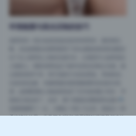
环境氛围与高光压制的技巧
场景里有一些白色或浅色的道具和背景布，最容易过
夜间模式
曝。但这套图的后期明显用了径向滤镜或者渐变滤镜压
住了左上角和右上角的光源方向，让视觉中心始终落在
Sans Serif
Serif
人物身上。阴影加青色这个操作在高光压制之后做，能
浅阴影
深阴影
让暗部变得干净，而不是脏兮兮的灰黑色。举例来说，
头发丝的边缘、衣服褶皱的底部都能看到淡淡的冷色
关闭
日落
暗化
灰度
调，这跟暖调的人物皮肤形成了互补色的微小对比，画
面就立体起来了。此外，整个画面的清晰度和去朦胧应
该都稍微降了一点，大概在-10到-15之间，制造出一种
柔光镜的效果，非常符合“趴趴捣蛋”那种慵懒又俏皮的
氛围。这种后期思路对想要学习清新风格cosplay修图
的人来说，是很棒的教程级案例。