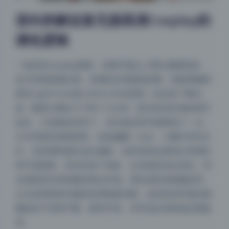
逆向拆解这套无损高清Cosplay的
调色逻辑
一组好的cosplay套图，后期不能让人看出修图痕迹，
但又得把氛围拉满。这期趴趴捣蛋陌的图，我推测摄影
师在Lightroom或Camera Raw里第一步拉高了曝光
值，幅度大概在+0.7到+1.0之间，因为高光区域的细节
还在，只是整体变亮了。对比度反而可能降低了一点，
让中间调过渡更柔和。色温偏暖一点点，大概5300K左
右，但色调轻微往品红偏移，这样皮肤会显得白里透红
而不是蜡黄。高光压缩了很多，白色色阶也往回拉，所
以画面里没有刺眼的死白区域。黑色色阶则稍微提亮，
让头发和暗部衣服的纹理能看清楚。这组高清写真的精
髓就在于亮而不曝，暗而不死，非常适合用来做后期参
考。