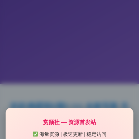
趴趴捣蛋陌8期3.5G 全套写真 无
损高清cosplay 持续收录
赏颜社 — 资源首发站
海量资源 | 极速更新 | 稳定访问
2026-5-10 13:13
|
99
|
0
|
二次元美图