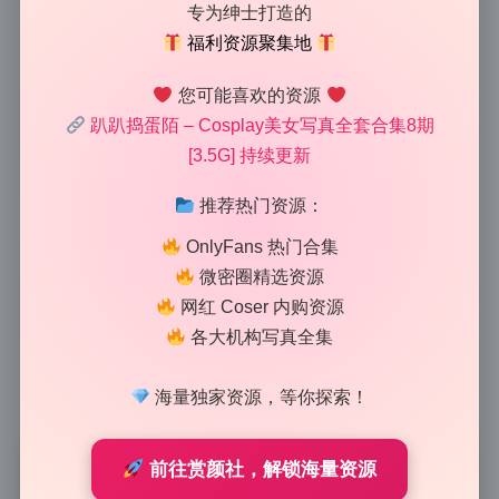
1434 字
|
6 分钟
专为绅士打造的
福利资源聚集地
从原片到成片，我看出了大致的后期流程：先提曝光，
您可能喜欢的资源
再压高光，最后加了一点青色阴影。这组趴趴捣蛋陌8
趴趴捣蛋陌 – Cosplay美女写真全套合集8期
期的后期思路很清晰，整体偏向柔光但不失细节，尤其
[3.5G] 持续更新
对coser的肤色和环境色的处理很有章法。博主名字这
推荐热门资源：
组作品的原片底子应该不错，但原图可能偏灰，后期通
过大幅拉升曝光让画面通透，同时高光控制得极为克
OnlyFans 热门合集
制，避免了白色衣服或皮肤过曝。接着阴影加了青色，
微密圈精选资源
这是日系清新风的常用手法，也让二次元的感觉更对
网红 Coser 内购资源
味。整体看下来，这套美女写真的后期重点放在了恢复
各大机构写真全集
暗部细节和统一环境色调上，没有过度磨皮，保留了皮
海量独家资源，等你探索！
肤的纹理，很耐看。
前往赏颜社，解锁海量资源