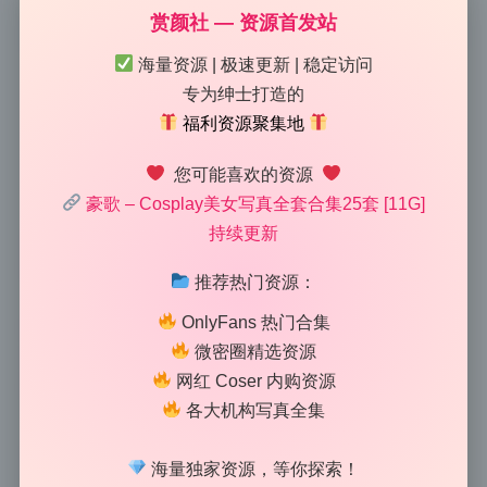
赏颜社 — 资源首发站
豪歌25套11G 原档写真合集 无损
海量资源 | 极速更新 | 稳定访问
珍藏版 全集收录
专为绅士打造的
福利资源聚集地
2026-5-14 12:37
|
125
|
0
|
Lolita写真专区
1421 字
|
6 分钟
您可能喜欢的资源
豪歌 – Cosplay美女写真全套合集25套 [11G]
持续更新
从原片到成片，我看出了大致的后期流程：先提曝光，
再压高光，最后加了一点青色阴影。豪歌的这套25套
推荐热门资源：
11G原档写真合集，整体观感偏向通透干净，没有过度
OnlyFans 热门合集
磨皮，皮肤纹理保留得很好。这说明修图师对曝光和色
微密圈精选资源
调的控制相当克制。第一眼看过去，曝光补偿大概加了
网红 Coser 内购资源
0.7档左右，高光往回拉了至少50，阴影则提升了30以
各大机构写真全集
上。最妙的是阴影里加了一抹青色，让原本偏暖的背景
多了一层清冷感。这套美女写真的后期思路值得好好拆
海量独家资源，等你探索！
解一下。