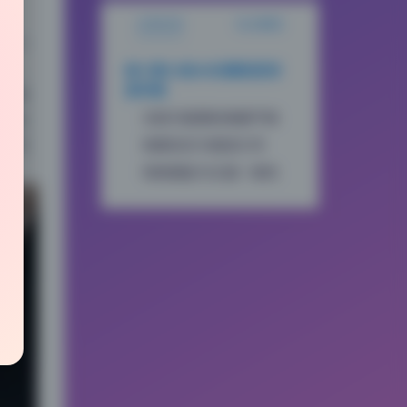
文章目录
站点概览
的第一
实，
谢小蒽53套4K珍藏画质深
度评测
写展
光线与氛围的细腻平衡
放松
女写
构图语言与视觉引导
情绪捕捉与主题一致性