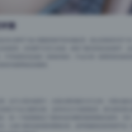
度评测
是4K分辨率下放大看眼部细节和衣物纹理，噪点控制得非常干
自然肌理，没有磨平五官立体感，保留了睫毛和发丝的细节，这
，不同场景的色温统一度做得很好，不会出现一套图里肤色跳变
真绝对能喂饱你的眼睛。
用。在不少室内场景中，光源从模特侧后方打过来，勾勒出她头
体感又不会让脸部过暗。这种布光方式难度较高，因为很容易让
好，每一个角度都保证了眼神光的清晰和面部阴影的柔和。另外
光，让谢小蒽的皮肤显得通透自然，连带着服装的材质细节也一