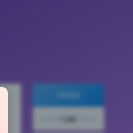
倾城图鉴
搜索