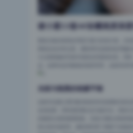
谢小蒽53套4K珍藏画质深
整套合集的画质处理是它最大的加分项，尤其
期锐化也没有过度。摄影师对皮肤的处理偏向
今过度精修的写真市场里反而显得珍贵。同时
况。如果你追求极致的画质享受，这套高清写
光线与氛围的细腻平衡
这套作品最让我印象深刻的其实是侧逆光的运
金色轮廓，同时面部通过反光板补光，既有立
的脸部出现明显阴阳脸，但执行团队控制得很
部分室外场景里，摄影师利用了树荫下的散射