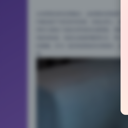
从前期策划到后期输出，这组图的质量属于上
印象就是干净且富有质感。光线运用上，摄影
同时又避免了直射光带来的生硬阴影。构图方
现肢体线条。色彩以低饱和暖调为主，带点日
的慵懒。作为一套持续更新的长期项目，这套
真。