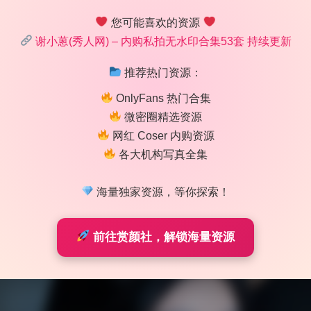
您可能喜欢的资源
乘，没有明显短板。谢小蒽的这套53套4K珍藏合集，整体给人
谢小蒽(秀人网) – 内购私拍无水印合集53套 持续更新
师巧妙利用了自然光与柔光补光的结合，让皮肤质感保留得很真
面，既有标准的中景半身像突出人物神态，也有大胆的俯拍和特
推荐热门资源：
系胶片感，情绪上则拿捏得恰到好处，既有少女的羞怯又有几分
OnlyFans 热门合集
作品在技术层面上几乎没有明显短板，是值得反复翻看的优质美
微密圈精选资源
网红 Coser 内购资源
各大机构写真全集
海量独家资源，等你探索！
前往赏颜社，解锁海量资源