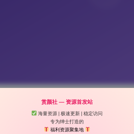
赏颜社 — 资源首发站
套写真53套4K珍藏持续更新
海量资源 | 极速更新 | 稳定访问
 14:53
|
239
|
0
|
制服写真
专为绅士打造的
1165 字
|
5 分钟
福利资源聚集地