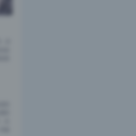
净，后
在如
的情
发的
模特
，在
夜间模式
并被