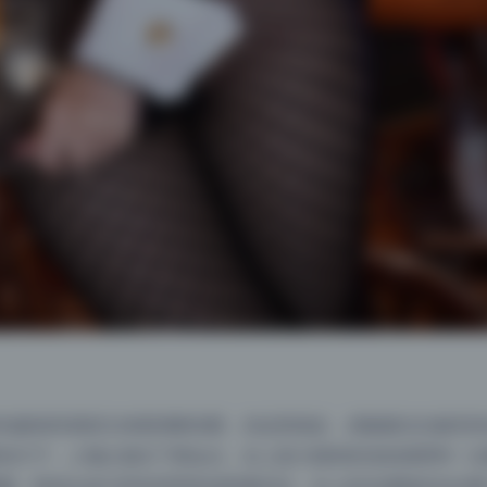
拍摄者容易把主体塞满整张图，但这里相反，虎森森往往被安排
的片子，人物占据左下黄金点，右上是大面积的浅色墙壁和一点
量：暗色头发与亮色背景形成质量对比，右上的光源刚好拉住整