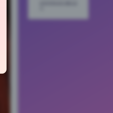
前景背景的层次叠合技
巧