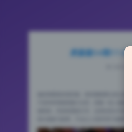
虎森森54期17.
2026-5-20
她的构图真的很舒服，每张都能看出是认真考虑
不是简单堆砌美颜大头照，更像一组人像摄影
辅助线，而是靠视线引导。这里的美女写真里
留白都参与叙事，不会让人觉得空旷或拥挤。