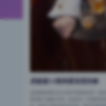
虎森森54期构图深度拆解
这套图集里最打动人的是平衡感的处理。很多
面的偏下或偏左区域。比如其中一张侧身回眸
光。这种不对称却稳定的布局，靠的是视线重