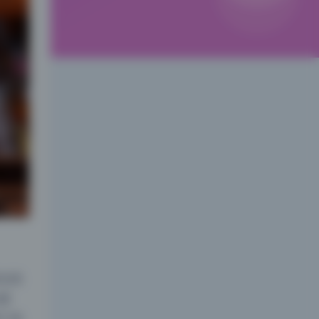
在画
窗
个画