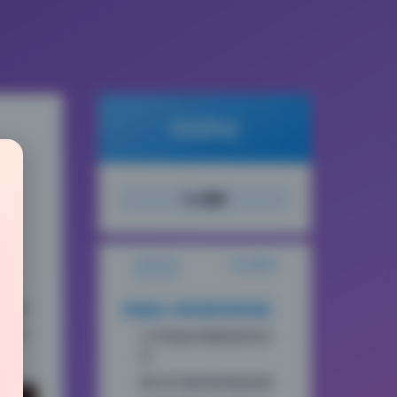
倾城图鉴
搜索
文章目录
站点概览
包，
依赖
虎森森54期构图深度拆解
角的
引导线如何藏进肢体语
言
留白区域里的情绪反哺