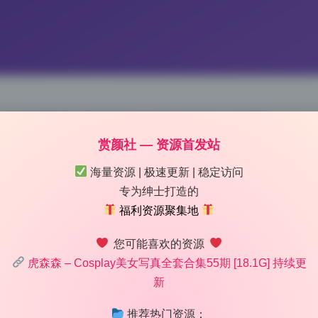
8G全套写真 高清无水印资源包下载
赏颜社 — 资源首发站
 20:17
|
79
|
0
|
制服写真
海量资源 | 极速更新 | 稳定访问
1456 字
|
6 分钟
专为绅士打造的
福利资源聚集地
了主体位置和留白。这套虎森森第54期17.8G的高清写真资源
您可能喜欢的资源
的审美教案。从构图上讲，摄影师对三分法的运用极其克制，不
虎森森 – Cosplay美女写真全套合集55期 [18.1G] 持续更
，虎森森的眼神方向常与身体姿态形成对角线，让画面中部到边
新
推荐热门资源：