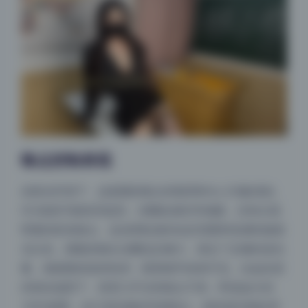
噪点控制表现
在暗光环境下，这套图的噪点控制同样令人印象深刻。
ISO虽然可能有所提高，但颗粒感非常细腻，没有出现
明显的彩色噪点。这说明机身的动态范围和高感性能相
当出色，搭配的镜头光圈也足够大，保证了足够的进光
量。画面整体保持纯净，暗部细节依然可见。比如在室
内弱光场景下，背景几乎没有噪点干扰，即使放大到
100%观看，也只是轻微的亮度噪点，很容易后期处理