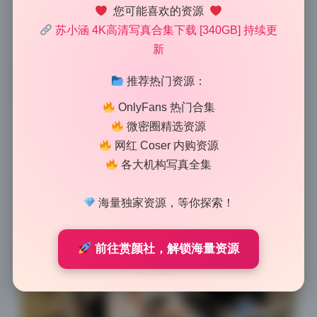
2026-6-21 12:05
|
74
|
0
|
私房摄影
您可能喜欢的资源
1055 字
|
4 分钟
苏小涵 4K高清写真合集下载 [340GB] 持续更
新
这套图的画质太能打了，估计用的是全画幅加定焦镜
推荐热门资源：
头，放大看细节一点都不糊。苏小涵这套高清写真在解
析力上表现非常惊人，即便是人物发丝和服装纹理都清
OnlyFans 热门合集
晰可辨。从焦内到焦外的过渡很自然，没有数码感，应
微密圈精选资源
该是使用了高像素机身配合大光圈镜头拍摄。整体画面
网红 Coser 内购资源
各大机构写真全集
干净且锐利，没有过度锐化的痕迹。这种高解析力表现
让我下意识觉得它可能是用微单相机配合定焦镜头完
海量独家资源，等你探索！
成。照片的宽容度也很高，高光没有溢出，暗部提亮后
依然有细节。
前往赏颜社，解锁海量资源