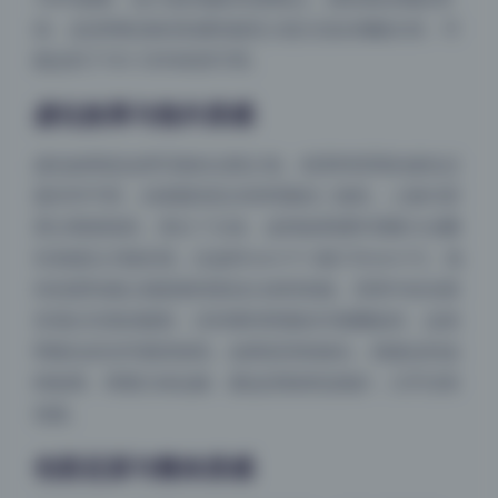
掉。这说明机身的高感性能至少是主流全画幅水准，可
能达到了ISO 3200依然可用。
虚化效果与焦外质感
虚化效果是这类写真的点睛之笔。前景和背景的虚化过
渡非常平滑，光斑圆润且没有明显的二线性。人物与背
景分离度很高，突出了主体。这种效果通常需要大光圈
长焦镜头才能实现，比如85mm f/1.4或135mm f/2。焦
外的柔和感让画面显得更加立体和高级。背景中的光斑
呈现出完美的圆形，没有看到明显的洋葱圈效应，这表
明镜头的光学素质很高。如果是变焦镜头，很难达到这
种效果。再看主体边缘，紫边控制得也很好，几乎没有
色散。
色彩还原与整体质感