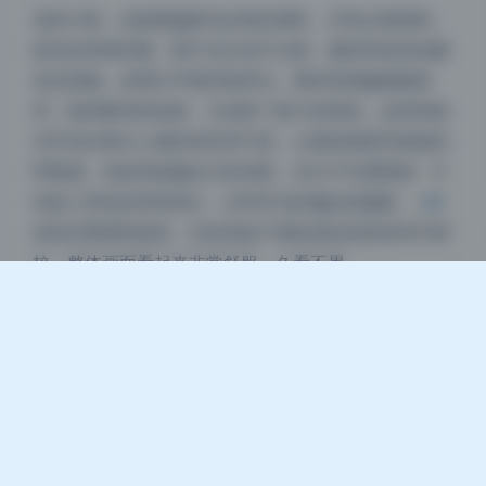
夜间模式
色彩方面，这套图偏真实自然的调性，没有过度饱和。
肤色还原很舒服，既不过白也不过黄。服装和道具的颜
Sans Serif
Serif
色也准确，说明白平衡控制得当。整体质感偏细腻柔
浅阴影
深阴影
和，既有数码的锐度，又保留了胶片的韵味。这种风格
非常适合展示人物的神态和气质，让观者感受到画面的
关闭
日落
暗化
灰度
呼吸感。色彩风格偏向日系清新，但又不失通透感。红
绿蓝三原色还原得很正，没有常见的偏品或偏黄。这应
该是后期调色精准，但也得益于相机原始色彩的科学调
校。整体画面看起来非常舒服，久看不累。
查看全集：
苏小涵 4K高清写真合集下载 [340GB] 持续
更新
写真合集
美女写真
苏小涵
高清写真