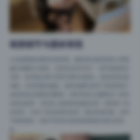
画质细节与器材表现
从这套图集的整体表现来看，摄影师在器材选择上明显
偏向高解析力路线。光线充足的环境下，细节保留相当
完整，甚至能分辨出背景中树叶的脉络。色彩还原也很
准确，没有明显的偏色。看来拍摄时使用了较高的快门
速度来保证画面的清晰度，同时利用大光圈营造了柔美
的虚化效果。尤其是人物皮肤质感的还原，既保留了真
实纹理，又做了适当的柔化处理，看起来很舒服。这种
平衡很难得，很多手机算法或者低端相机容易过度涂
抹。