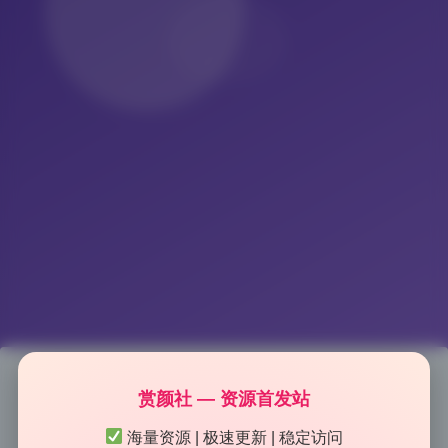
赏颜社 — 资源首发站
肉肉在干嘛(梅川
海量资源 | 极速更新 | 稳定访问