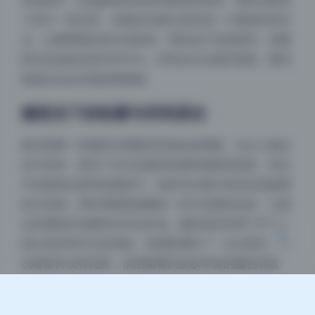
了其中一张近景，光刚好在瞳孔里形成一个圆形的高光
点，让眼睛看起来水润有神。同时由于光线柔和，美腿
部分的皮肤反射非常均匀，没有反光点破坏画面，整体
更接近杂志封面的静物感。
夜间模式
侧逆光下的轮廓与空间层次
Sans Serif
Serif
最后想聊一张侧逆光搭配前景虚化的构图。光从人物左
后方射来，照亮了右半边脸的轮廓和颈部的线条，而左
浅阴影
深阴影
半边脸落在柔和的阴影中。这种光位最大的好处是能塑
造立体感，同时用阴影隐藏掉一些不必要的信息，让观
关闭
日落
暗化
灰度
众的视线自动聚焦在高光区域。摄影师还利用了环境中
的白色床单作为反射板，在阴影侧补了一点点柔光，所
以暗部并没有死黑，依然能看到皮肤本身的颜色和纹
理。这种对光线方向的控制，让整套美女写真相册摆脱
了“糖水片”的套路，每一帧都经得起放大看细节。