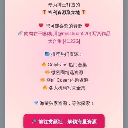
@meichuan520) 美女写真合集
专为绅士打造的
福利资源聚集地
41.22G4K原档 无水印资源下载
您可能喜欢的资源
2026-6-20 9:01
|
63
|
0
|
Lolita写真专区
肉肉在干嘛(梅川@meichuan520) 写真作品
1152 字
|
5 分钟
大合集 [41.22G]
推荐热门资源：
这组图最抓我眼球的就是光线的处理，全是利用自然光
OnlyFans 热门合集
拍出来的。第一眼看过去，你会觉得每张照片的光影都
微密圈精选资源
特别“活”，不是那种用灯光硬打出来的死板效果。我仔
网红 Coser 内购资源
细过了一遍原档，发现摄影师几乎避开了正午顶光，大
各大机构写真全集
量采用侧光和逆光组合，让肉肉的皮肤质感呈现出半透
明的柔润感。特别是那张在窗边的半身照，光从45度角
海量独家资源，等你探索！
斜射进来，在锁骨和脸颊上形成浅浅的轮廓光，整个氛
围干净得像是下午三点的静止时间。这种光线选择让这
组高清写真的耐看度直接拉高了一个档次。
前往赏颜社，解锁海量资源