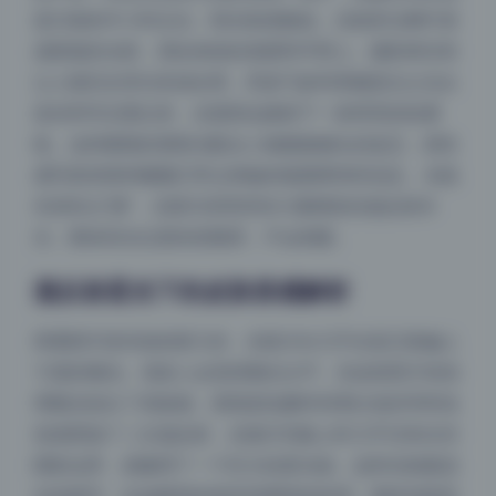
是日落前半小时左右。阳光角度极低，光线穿过树叶形
成斑驳的光斑，洒在肉肉的肩膀和手臂上。摄影师没有
让人物完全背光变成全黑，而是巧妙利用侧逆位让光从
发丝和耳后透过来，在面部边缘留下一条明亮的轮廓
线。这种硬朗的晨昏光配合人物微微侧头的姿态，把性
感写真里那种慵懒又带点神秘的氛围撑得特别足。光线
本身有点“硬”，但因为背景里有大量树影的漫反射补
光，整体高光过渡依然顺滑，不会刺眼。
漫反射柔光下的皮肤质感解析
再看阴天室内拍的那几张，光线方向几乎全是正面偏上
15度的顺光。很多人会觉得顺光太平，但这组照片恰恰
用顺光拍出了高级感。原因是拍摄时利用白色纱帘和浅
色墙壁做了二次漫反射，光线打到脸上时几乎没有任何
阴影边界，就像用了一个巨大的柔光箱。这种光线最适
合拍细节，比如眼部的神采和唇部的纹理。我特别留意