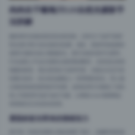
肉肉在干嘛梅川520自然光摄影手
法拆解
摄影师对光线的把控其实很克制，没有为了追求“惊艳”
而去强行用大光比或逆光轮廓。相反，更多时候选择的
是阴天漫射光加少量侧逆光。阴天光线本身均匀柔和，
打在皮肤上不会出现死白或死黑的断层，尤其适合表现
细腻的肤质。我注意到好几张特写里，光线从右后方轻
轻擦过发丝，给头发边缘镀上一层薄薄的高光，而人脸
正面依然保持柔和的中间调。这种处理方式避免了传统
美人写真里常见的“油光”问题，让整套coser套图看起
来更接近生活化的自然美。
晨昏斜射光带来的情绪张力
其中有一张逆光剪影让我反复看了很久，拍摄时间应该