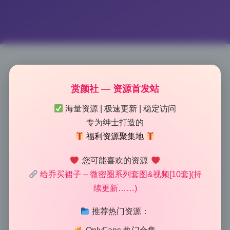
给乔买裙子 10套写真合集精选原
赏颜社 — 资源首发站
图打包下载
海量资源 | 极速更新 | 稳定访问
专为绅士打造的
2026-6-04 14:29
|
139
|
0
|
美女图鉴
福利资源聚集地
865 字
|
4 分钟
您可能喜欢的资源
给乔买裙子 – 微密圈系列套图&视频[10套](持
这套图最打动人心的就是情绪，不是硬拗出来的，而是
续更新……)
模特和摄影师在自然沟通中捕捉到的真实瞬间。乔穿着
不同款式的裙子，眼神里藏着故事，肢体语言松弛又细
推荐热门资源：
腻，你会感觉她不是在摆拍，而是在和你分享一段安静