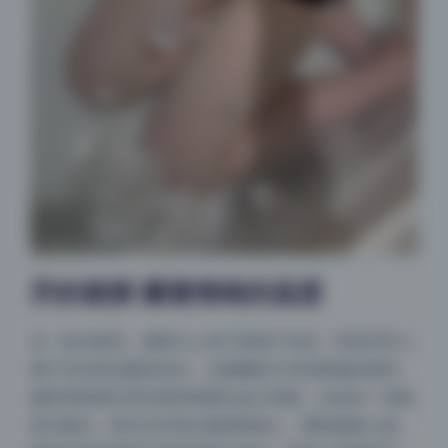
乔的裙摆 藏着情绪的温度
这一套合集里，最吸引人的不是裙子本身，而是乔穿上
裙子后自然流露的状态。从慵懒的午后到静谧的黄昏，
摄影师很擅长用光线和构图去放大情绪。比如有一张她
靠在窗边，阳光正好落在裙摆褶皱上，嘴角微微上扬，