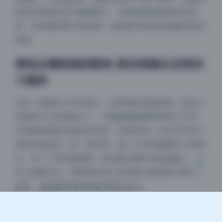
受到空间里的空气都凝固了。这种情绪很难用语言描
述，但你看到照片就会懂，这就是写真合集里最珍贵的
东西。
喜悦从嘴角跑到眼角 真实得像生活里的
夜间模式
小确幸
Sans Serif
Serif
另外一组图在户外草地上，乔穿着碎花裙奔跑，回头大
笑的样子太有感染力了。关键是她的眼睛弯成了月牙，
浅阴影
深阴影
不是那种训练过的标准笑容，而是笑到一半忍不住停下
来的自然反应。有一张特写，她一只手挡着额头上的阳
关闭
日落
暗化
灰度
光，另一只手提着裙摆，阳光透过树叶洒在她脸上，睫
毛上都是光点。那种发自内心的喜悦让整张照片都亮了
起来，这就是高清写真该有的生命力。
神秘感藏在背影和逆光里 引人猜想