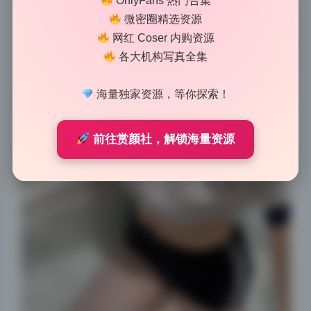
OnlyFans 热门合集
的时光。整组高清写真把少女的敏感与温柔放进了镜头
微密圈精选资源
里，每一帧都像电影截图，让人忍不住多看几眼。
网红 Coser 内购资源
各大机构写真全集
海量独家资源，等你探索！
前往赏颜社，解锁海量资源