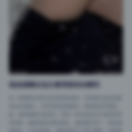
孤独感藏在低头整理裙角的瞬间
有一组图是在空旷的旧房间里拍的，乔穿着白色连衣裙
坐在木地板上，双手轻轻抓着裙边，眼神放空盯着地
板。那种孤独不是悲伤，而是一种沉浸在自己的世界里
的安静。她忽然抬头看向镜头，像是被打扰了，眉头微
微皱起，又迅速放松。摄影师抓住了那个瞬间，你能感