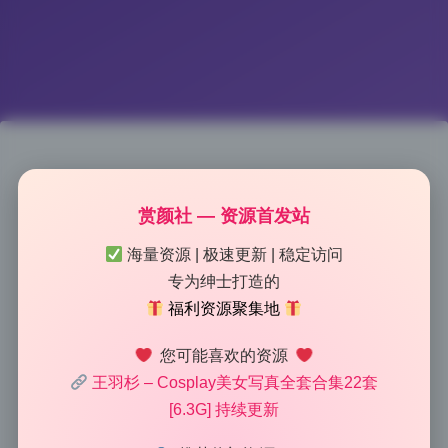
王羽杉22套6.3G 高清画册 无损
赏颜社 — 资源首发站
珍藏版 打包下载
海量资源 | 极速更新 | 稳定访问
专为绅士打造的
2026-5-13 9:01
|
104
|
0
|
Lolita写真专区
福利资源聚集地
1450 字
|
6 分钟
您可能喜欢的资源
这组图最抓我眼球的就是光线的处理，全是利用自然光
王羽杉 – Cosplay美女写真全套合集22套
拍出来的。打开王羽杉这套6.3G的高清写真合集，你能
[6.3G] 持续更新
明显感觉到摄影师对光线的敏感度。不是那种硬打闪光