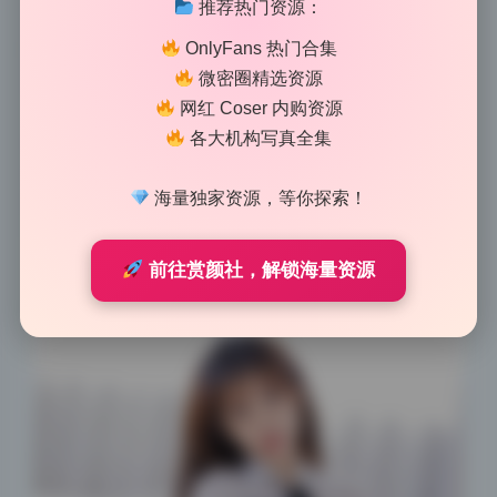
推荐热门资源：
灯把脸照得死白的效果，而是靠窗户、靠树叶缝隙、靠
阴天的柔和漫反射来塑造人物。这种手法在美女写真里
OnlyFans 热门合集
特别难得，因为它保留了皮肤的原始质感，也让画面有
微密圈精选资源
网红 Coser 内购资源
了呼吸感。比如第一套里那张侧逆光的半身照，光线从
各大机构写真全集
右后方斜切过来，在发丝边缘镀上一层暖金色，面部却
只有淡淡的反光，整个人的轮廓像是被光轻轻勾了一
海量独家资源，等你探索！
笔，看着特别舒服。
前往赏颜社，解锁海量资源