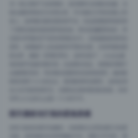
另一组让我停下反复看的，是清晨时分的顺光拍摄。光
线从摄影师身后方向照过来，均匀铺在王羽杉的脸上和
身上。这种顺光最容易拍得平淡，但这套图聪明地利用
了清晨光线的低角度和低色温。阳光是偏暖黄色的，而
且因为早晨的空气里有薄薄的水汽，光线被散射得特别
柔和。你看她手上的皮肤和手臂的过渡，没有明显的阴
影边界，像被一层薄纱罩住。这种光线下，cosplay服
装的细节也能完整呈现，比如蕾丝花边、刺绣纹理都不
会被阴影吞掉。而且顺光把眼神光拍得很漂亮，她的眼
睛里有两个小小的光点，显得眼神特别透亮。这种处理
在少女写真里很常见，但要拍出那种透润的质感，非得
等早上六点到七点那一个小时不可。
阴天漫射光打造的柔焦质感
还有几套是在阴天拍摄的，光线透过云层变成巨大的柔
光箱。这种漫射光没有明确的方向，阴影几乎消失，整