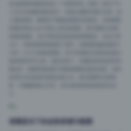
拿这套图里我最喜欢的一个场景来说。那是一组在下午
三点左右拍摄的侧光照片，光线从侧面90度打过来，把
人物的鼻梁、颧骨和下颚线的阴影拉得很长。这种硬朗
的侧光用在coser写真上其实很冒险，因为阴影太强容
易显得脸脏。但王羽杉的这组控制得刚刚好，光比不算
太大，亮部和暗部都保留了细节。你能看到她的锁骨下
方有一小片三角形的阴影，脖子和肩膀之间的转折被光
线刻画得非常立体。这种光线下，衣服的纹理也变得清
晰起来，棉麻质地的裙子褶皱里藏着光影的渐变。这种
处理方式在机构写真里比较少见，因为需要等太阳角
度，不像棚拍那么可控，但出来的效果就是更有生命
力。
清晨柔光下的皮肤质感与氛围