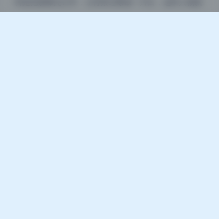
种是把脸曝光正常，让背景过曝成一片白，这样人物就
从画面里跳出来，很干净。另一种是保留天空的细节，
让人物变成半剪影，只留一条金色的轮廓光勾出身体曲
线。有一张她侧身站着的图，阳光从她的肩膀和头发之
间穿过来，发丝被照得几乎透明，肩膀上的绒毛也泛着
光。这种光线用在sexy写真或者美腿特写上特别加分，
因为轮廓光能把身体的曲线从背景里剥离出来，形成一
种很高级的性感，不低俗。整体看下来，这套写真合集
对自然光的理解绝对算得上教科书级别，无论是coser
套图还是日常美女图库的收藏者，都能从里面学到不少
东西。
高清图册：
王羽杉 – Cosplay美女写真全套合集22套
[6.3G] 持续更新
二次元
王羽杉
美女写真
高清图集