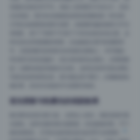
张脸的光线非常平均。很多人觉得阴天不好出片，其实
正好相反，阴天的光线能把皮肤拍得像瓷器一样光滑。
王羽杉这套图里的阴天场景，你能看到她的面部几乎没
有阴影，鼻子下面和下巴底下只有淡淡的灰色过渡。这
种光适合表现细腻的情绪，比如她低头看书的侧面特
写，光线把睫毛的投影淡淡地落在脸颊上，非常微妙。
而且阴天的色温偏冷，拍出来的肤色会显白，后期稍微
提一点暖色就是高级的冷淡风。这种反差风写真在网红
夜间模式
写真实拍里很受欢迎，因为看起来不费力，好像随便拍
都好看，其实对光线的均匀度要求很高。
Sans Serif
Serif
逆光剪影与轮廓光的戏剧效果
浅阴影
深阴影
最后要说说逆光那几套。太阳在人身后，相机直接对着
关闭
日落
暗化
灰度
光源拍。这种光最容易出氛围感，但也最难控制，因为
脸容易黑掉。王羽杉这套里的逆光处理手法有两种，一