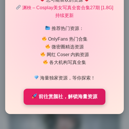
这套图的画质太能打了，估计用的是全画幅加定焦镜
渊秧 – Cosplay美女写真全套合集27期 [1.8G]
头，放大看细节一点都不糊。我是做器材评测的，平时
持续更新
接触各种机身镜头，一眼就能看出这套美女写真的硬件
底子。从边缘画质到中心锐度，几乎没有可见的色散和
推荐热门资源：
紫边，这说明镜头的光学素质很高，可能是85mm或
OnlyFans 热门合集
135mm的定焦头。而且整体明暗过渡非常自然，没有
微密圈精选资源
严重的涂抹感，高光区域的细节也保留得不错，应该是
网红 Coser 内购资源
索尼A7R系列或者尼康Z7这类高像素机拍出来的。这套
各大机构写真全集
图的解析力表现，在同类写真资源里算是顶级水准了。
海量独家资源，等你探索！
前往赏颜社，解锁海量资源