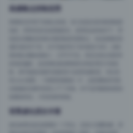
高感噪点控制优秀
再看暗光环境下的噪点表现。有几张是在室内暗调场景
拍的，背景有逆光或者侧逆光，按理说这种条件下，即
使是全画幅也容易出现彩噪或亮度噪点。但这套图的高
感区域非常干净，ISO可能开到了800甚至1600，但暗
部的噪点颗粒很细小，几乎不可见，而且没有出现异常
的色彩偏移。这说明机身的降噪算法和处理芯片很成
熟，很可能是佳能R5或索尼A1这类高感机型。对比有
些coser套图，一到暗部就糊成一片，这套渊秧的写真
合集确实在硬件投资上下了本钱，对于追求极致画质的
收藏者来说，1.8G的体积很值。
背景虚化层次丰富
夜间模式
虚化效果也是这套图的一个亮点。定焦大光圈拍摄，背