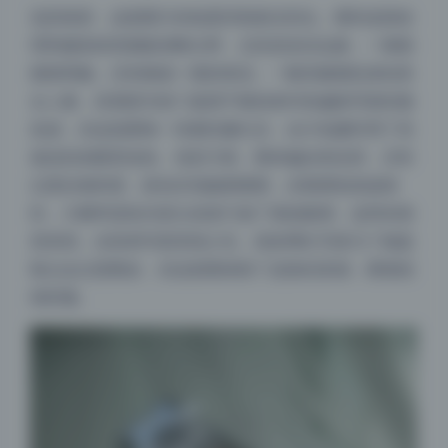
说回画质，这套图片的锐度控制相当到位。模特皮肤纹
理和服装材质都能清晰分辨，尤其是发丝边缘，一根根
都很明确，没有糊成一团的情况。一般高像素机身拍美
女人像，容易因为快门速度不够或者对焦偏移导致轻微
发虚，但这批图每一张都结像扎实，估计拍摄时用了高
速连拍加眼部追焦。色彩方面，整体偏自然还原，没有
过度拉饱和度，肤色呈现健康通透，后期调色痕迹很
轻，大概率是机内直出或者只做了基础微调。这样的画
质表现，在机构写真里很少见，很多网红写真为了掩盖
噪点会过度磨皮，但这套图保留了皮肤的质感，看着就
很舒服。