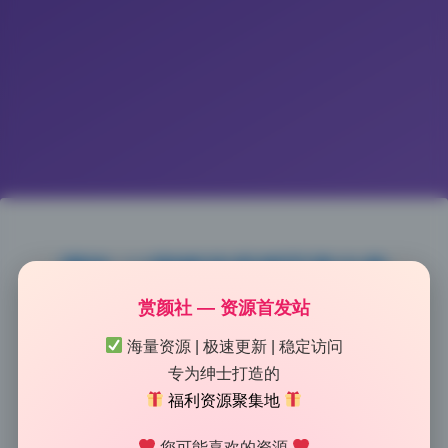
渊秧 27期精选原档写真合集
1.8G打包下载
赏颜社 — 资源首发站
海量资源 | 极速更新 | 稳定访问
2026-7-09 12:06
|
52
|
0
|
美女图鉴
专为绅士打造的
1193 字
|
5 分钟
福利资源聚集地
您可能喜欢的资源