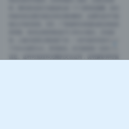
景的光斑非常圆润，没有明显的二线性，过渡自然柔
Sans Serif
Serif
滑。模特身后的灯光被虚化成一个个柔和的圆圈，焦内
到焦外的过渡区域也没有生硬的断层，这通常是APO级
浅阴影
深阴影
镜头才有的表现。另外，广角端和长焦端的虚化风格差
异明显，有些全身照用的是70-200mm镜头，压缩感
关闭
日落
暗化
灰度
强，人物与背景分离得更干净；一些半身特写则可能用
了50mm或85mm，景深较浅，但又能保留一定的环境
信息。这种对焦段和光圈的灵活运用，说明摄影师经验
很老到，不是单纯靠后期抠图糊弄。
色彩还原真实耐看
色彩方面，这套图没有走那种过度高饱和的网红风，而
是更偏向自然写实。白平衡很准，模特的肤色呈现暖白
调，嘴唇和腮红的颜色很正，没有偏黄或偏洋红。蓝色
系和绿色系的表现尤其舒服，天空和植物的颜色不刺
眼，保留了物体的固有色。这应该得益于机身的高动态