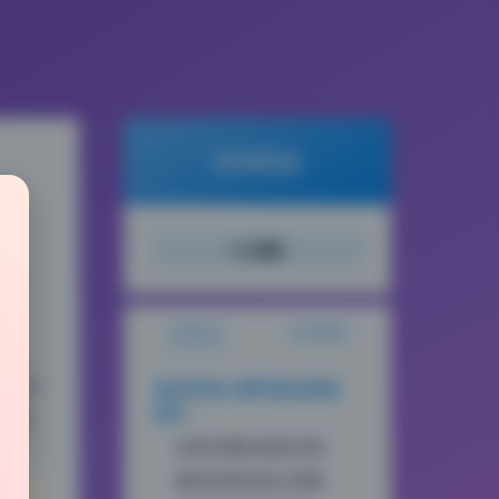
倾城图鉴
搜索
文章目录
站点概览
2期，
了胶片
浅安安第32期写真的视觉
语言
得收
色调与颗粒感的控制
服装场景的复古搭配