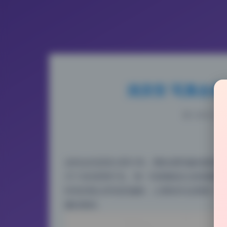
浅安安 写真合集
2026-6-28
这组走的是复古胶片风，颗粒感和偏色都控制
29.1G的原档打包，每一张都像是从老相册
特有的噪点和色彩偏移，让整组作品透着一股
藏的素材。