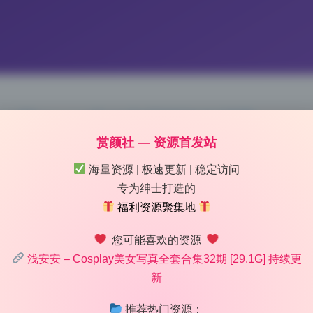
32期29.1G无水印原档打包下载
赏颜社 — 资源首发站
 12:21
|
64
|
0
|
私房摄影
海量资源 | 极速更新 | 稳定访问
995 字
|
4 分钟
专为绅士打造的
福利资源聚集地
得恰到好处，不是那种粗暴的滤镜。浅安安的这组写真合集第3
您可能喜欢的资源
里翻出来的记忆。她没有刻意追求完美无瑕的皮肤质感，反而保留
浅安安 – Cosplay美女写真全套合集32期 [29.1G] 持续更
慵懒的时光感。如果你喜欢这种有温度的风格，这绝对是一份值
新
推荐热门资源：