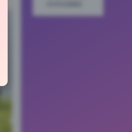
动作神态的慵懒感