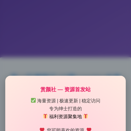
是一只废喵了 23期 cosplay合集
无水印原档 8.6G 打包下载
赏颜社 — 资源首发站
海量资源 | 极速更新 | 稳定访问
2026-7-05 12:46
|
71
|
0
|
热门Coser合集
专为绅士打造的
1181 字
|
5 分钟
福利资源聚集地
您可能喜欢的资源