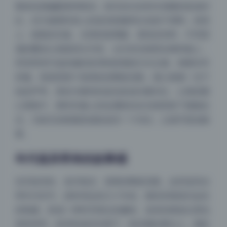
整体色调偏暖黄和暗绿，铁艺的冷灰和木质暖棕形成对
比，但又被模特身上的蓝色制服和白色袜子调和。材质
上，粗糙的石板、光滑的玻璃罐、柔软的布料，不同质
感的叠加让画面层次丰富。台灯的光线照在模特脸上，
而背景里竹篮的编织纹理则把视线引向左侧，构图非常
舒服。角落里那个落满灰的陶瓷花瓶，瓶口插着一支干
枯的芦苇，黄色与模特的蓝色形成冷暖对比，让视觉重
心更集中。模特衣服上的金属纽扣在光线照射下微微反
光，与铁艺的暗哑质感形成另一个对比，让细节更加耐
看。
年代道具带来的故事感
旧式收音机、老式电话、落寞的陶瓷花瓶，这些道具自
带年代符号，把时间拉回几十年前。模特穿着现代改良
夜间模式
的制服，形成一种时空错位的趣味。道具的摆放位置也
很有讲究，收音机放在长椅下，电话搁在窗台上，都处