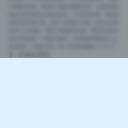
Sans Serif
Serif
于画面的边缘，却起到了稳定构图的作用，让观众的视
线在主体和道具之间来回游走，不会觉得单调。旧电话
浅阴影
深阴影
的听筒线自然下垂，形成一条视觉引导线，把目光从模
特身上引向地面，增加了画面的流动感。那把老式铁艺
关闭
日落
暗化
灰度
椅子本身就是一个视觉兴趣点，它的曲线和模特的站姿
形成呼应，仿佛在对话。每一件道具都像是一个小故
事，等待观众去解读。
为什么比纯色背景耐看
纯色背景只能突出人物，但场景和道具提供了丰富的视
觉元素和信息量。这组图集里的每一个角落都有可读的
内容，比如地上的落叶、窗框的划痕、台灯的电线，这
些细节让画面经得起反复看。对美女写真来说，场景道
具能强化情绪和氛围，让模特融进环境里，而不是孤立
地站在一块布前面。观众能感受到风、温度、时间，这