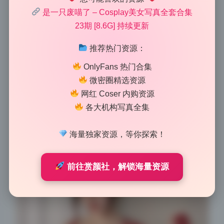
这组的场景太会选了，每一个道具都在为整体氛围服
是一只废喵了 – Cosplay美女写真全套合集
务。这是一只废喵了的第23期cosplay合集，从庭院里
23期 [8.6G] 持续更新
的铁艺长椅到窗边的老式台灯，每样东西都像是从时光
里捞出来的。模特穿着水手服般的改良制服，跟那些有
推荐热门资源：
使用痕迹的物件摆在一起，画面立刻有了故事感，比单
OnlyFans 热门合集
纯的人像高清写真耐看多了。铁艺的锈迹不是刻意做旧
微密圈精选资源
的，而是真实的岁月感，木质扶手上的裂痕也保留了原
网红 Coser 内购资源
样，这些细节让整组图集充满真实的生活气息。
各大机构写真全集
海量独家资源，等你探索！
前往赏颜社，解锁海量资源