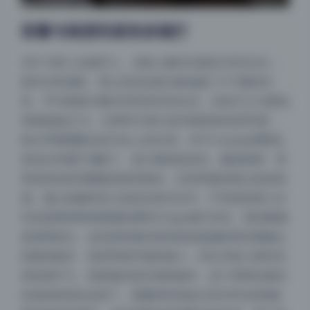
容量与画质到底有多能打
200.1G听上去挺吓人，实际上解压后接近200G出头，
基本没有虚标。星之迟迟这套合集涵盖了371期的内
容，平均每期大概500M到600M左右，但有不少大图包
单期就超过1G。分辨率大部分是4K级别的高清写真，
部分早期期数也有2K以上的水准，对于cosplay类图包
来说已经属于顶配了。放大看假发发丝、服装刺绣、背
景道具的纹理都能保留得很好，没有明显的噪点或涂抹
感。最让收藏党安心的是全程无水印，不管是角落小水
印还是那种影响观感的透明大logo都不存在，每张图都
是原档直出。这也意味着你拿到的就是摄影师后期输出
的最初版本，色彩和细节损耗最小。对比市面上那些压
缩包满天飞、画质被反复压缩的版本，这个原档合集的
价值就体现在这里了。刷图的时候放大到200%依然能