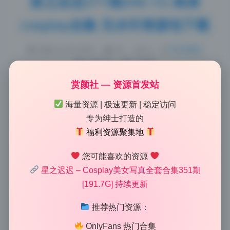
星之迟迟371期200.1G 高清
cosplay合集 无水印资源包下载
2026-5-18 10:29
|
81
|
0
|
私房摄影
1455 字
|
6 分钟
赏颜社 — 资源首发站
实测这套资源的画质和完整性，每张都是原档无水印，
海量资源 | 极速更新 | 稳定访问
解压后直接按日期分好文件夹了。星之迟迟这一期371
专为绅士打造的
集的200.1G高清写真合集，对收藏党来说绝对算得上是
福利资源聚集地
硬核级别的囤货选择。打开后第一反应就是大，整整
200多G的cosplay套图，全是原档输出，没有任何平台
您可能喜欢的资源
水印或者二次压缩的痕迹，对于喜欢收原版图的同好来
星之迟迟 – Cosplay美女写真全套合集351期
说，这个干净程度值得点赞。分辨率清一色保持了原图
[191.7G] 持续更新
输出，放大看细节也没有糊掉，头发丝和服装纹理都很
推荐热门资源：
清楚。星之迟迟的还原度一直在线，这套机构写真的色
调和后期处理也比较统一，没有那种忽亮忽暗的毛病。
OnlyFans 热门合集