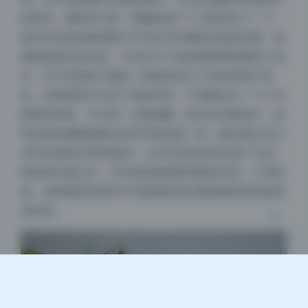
的情况。重复率方面，我随机抽了十几期对比了一下，
基本没有发现相同图片不同文件夹重复存放的问题。每
期都是独立的内容，不存在为了凑容量塞重复图的小动
作。对于想单独下载某一期或者某几个角色的用户来
夜间模式
说，这种整理方式省了很多时间，不需要自己一个个去
校验哈希值。不过有一点要提醒，因为总容量很大，如
Sans Serif
Serif
果你是机械硬盘解压的话可能会慢一些，建议留出至少
400G的临时空间来操作。文件夹里没有多余的广告文
浅阴影
深阴影
档或者垃圾文件，打开就直接能看到图包本身，干净利
落。这种整理态度对于写真网站的长期收藏党来说是很
关闭
日落
暗化
灰度
加分的。