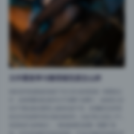
文件重复率与整理规范度怎么样
很多老司机最烦的就是下完几百G发现里面一堆重复文
件，或者期数混乱根本分不清哪个是哪个。这套星之迟
迟371期合集在整理上做得比较干净。实测解压后所有
的文件夹按期号和主题名称排列，比如“星之迟迟_371_
某某角色”这种格式，一眼就能看到是哪一期哪个角
色。文件名的编号也是连续的，不会出现缺页或者乱序