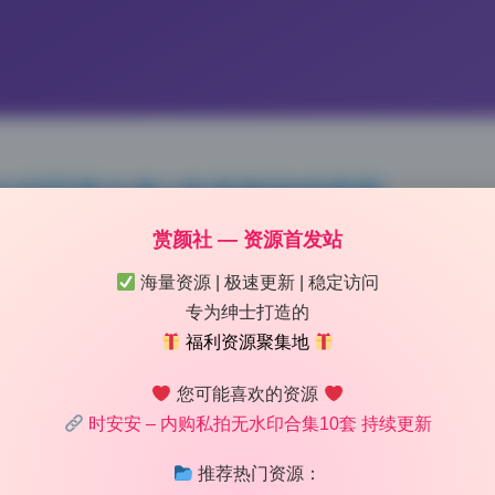
水印写真合集8套原档持续更新
赏颜社 — 资源首发站
 13:01
|
92
|
0
|
美女图鉴
1678 字
|
7 分钟
海量资源 | 极速更新 | 稳定访问
专为绅士打造的
福利资源聚集地
时安安这套内购无水印写真合集，目前收录了8套原档，而且标
好消息。我拿到手之后先看了一下文件基础信息，单套分辨率基
您可能喜欢的资源
竖屏高清写真实拍尺寸，放大到全屏看细节依然很锐。文件体积方面
时安安 – 内购私拍无水印合集10套 持续更新
总计大概1.8GB，对于原档来说这个压缩率比较合理，没有过度压
推荐热门资源：
实做到了全无水印，连角落的小logo都没有，这点在同类资源