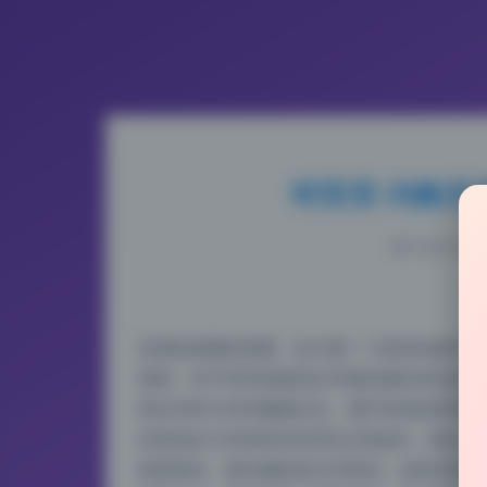
时安安 内购无
2026-5-28
实测这套图的质量，给大家一个真实的参考。
更新，对于经常收集美女写真的朋友来说是个
持在4000×6000像素左右，属于标准的
压缩包在150MB到300MB之间波动，8套
画质损失。最关键的是水印情况，这套资源确