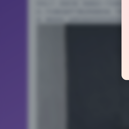
常良心了。来源方面，资源是从一个长期运营
以，不过建议趁早下载以防链接失效。下载方
多。整体来说，如果你喜欢时安安这类清新少