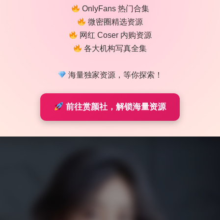
的写真站点流出的，更新频率大约是每两周补充一套，稳定性还
OnlyFans 热门合集
式目前走的是百度网盘直链，速度中规中矩，如果你有会员会快
微密圈精选资源
女风格，这套合集值得入手。
网红 Coser 内购资源
各大机构写真全集
海量独家资源，等你探索！
前往赏颜社，解锁海量资源