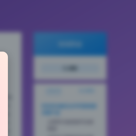
倾城图鉴
搜索
文章目录
站点概览
注持续
本保
时安安内购无水印写真资源
评测干货
，单套
分辨率与画质细节实测
缩导致
数据
里算非