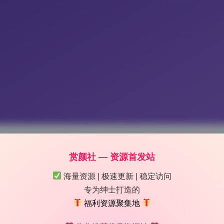
套 高清画册 无损原档 打包下载
赏颜社 — 资源首发站
海量资源 | 极速更新 | 稳定访问
 13:01
|
78
|
0
|
美女图鉴
专为绅士打造的
1151 字
|
5 分钟
福利资源聚集地