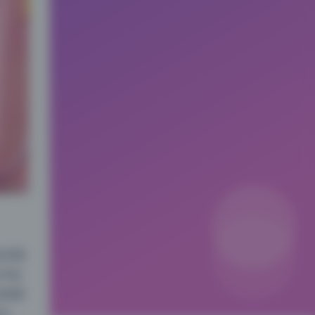
余的预
件批
则需要
说，