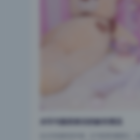
水印与版权标识的缺失情况
这点对收藏党很关键。全76套逐张翻看过，没