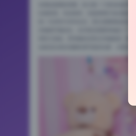
实测这套图的质量，给大家一个真实的参考。
比较惊喜。先说体积，无损原档打包后接近40
统一为4000×6000左右，部分老图稍低但也
衣物细节都还在。水印情况需要单独提一下，
用官方直链，带宽够的话单文件能跑满，整体
这套适合喜欢高解析度写真的玩家，尤其是对