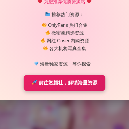
为您推荐优质资源站
最近花时间把斯文文文文这套76套高清画册完整拖了下来，整
GB，平均每套500MB以上，不是那种压缩到模糊的小图包。分
推荐热门资源：
有3000×4500。关键在于压缩率，原档没二次压过，放大看皮肤
OnlyFans 热门合集
全站无水印，连角落标都没有，这点对收藏党很友好。下载速度
微密圈精选资源
体验像在本地拷数据。更新频率目前是每月补新，买了就能持续
网红 Coser 内购资源
水印敏感的。
各大机构写真全集
海量独家资源，等你探索！
前往赏颜社，解锁海量资源