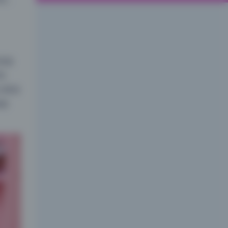
有锯
到
大两倍
级细