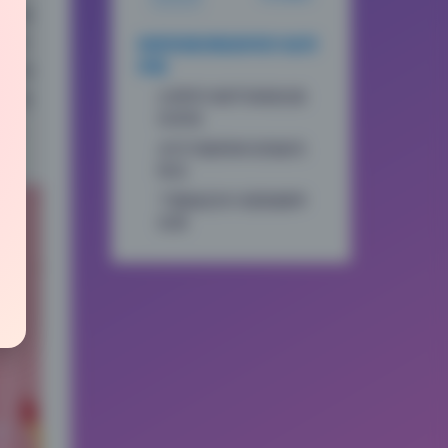
体感受
辨率
画册资源的数据表现与使用
体验
纹理和
分辨率与细节保留的真
方面
实表现
追。
水印与版权标识的缺失
情况
下载稳定性与更新频率
实测