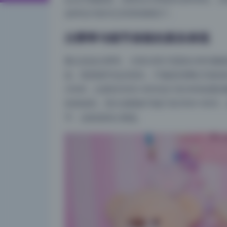
这种交付形式已经算很规范了。
分辨率与细节保留的真实表现
重点说说分辨率。大部分照片宽度在4000像
齿。暗部细节也压得住，不像某些网红写真强
25MB，比那些3000×4500但只有3MB
依然锐利。部分老图套可能只有3000×45
节，这套值得占硬盘。