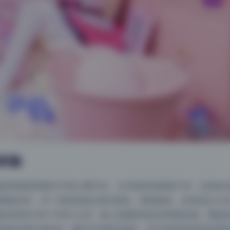
体验
里面是原档JPEG和少量PNG。文件组织结构很干净，没有多
网盘转存，另一种是直链分段压缩包。直链更稳，尤其适合大文
在8MB/s到11MB/s之间，晚上高峰时段也没明显掉速。网盘
缩包采用分卷RAR，解压后完整无损坏。对于机构写真类资源来