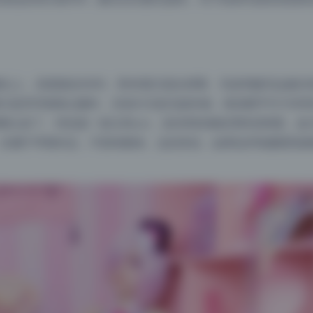
素以上，高度接近6000。用4K显示器全屏看，毛发和睫毛边缘没
行提亮导致噪点爆炸。压缩方式是无损存储，每张图平均15MB
的图清晰太多了。特别是一套古风cos，发丝和纱裙纹理特别明显，放
00，但属于早期作品，不影响整体。总的来说，如果追求电脑壁纸