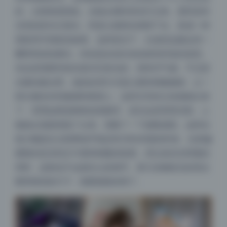
的，太阳角度很低，光线从模特背后打过来。恩田直幸
没有刻意补正面光，而是让面部自然暗下去，形成一种
剪影和半剪影的效果。这种逆光下，头发的边缘会有一
圈明亮的轮廓光，特别适合拍长发或者有碎发的造型。
你会发现那些发丝是闪闪发光的，很有空气感。不过逆
光最怕脸全黑，他的处理方式是让模特稍微侧身，让一
部分侧光扫到脸颊和鼻梁上，这样五官的立体感就出来
了。背景如果是树林或者窗帘，逆光会把背景压暗，人
物就从画面里跳了出来。我看了一下参数感觉，这种光
线大概是在太阳离地平线还有30到40度的时候，光质偏
硬朗但还没到正午那种刺眼的程度，所以发丝光明显的
同时，皮肤也不会损失太多细节。那几张侧逆光的美女
图库级别的片子，氛围感真的绝了。