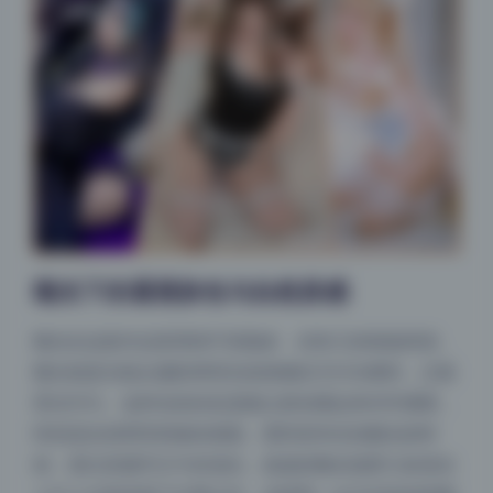
顺光下的通透肤色与自然质感
顺光在这套作品里用得不算最多，但有几张很值得讲。
顺光就是光线从摄影师背后或者侧后方打向模特，正面
受光均匀。这种光的好处是能让肤色看起来非常通透，
特别适合拍明亮风格的画面。恩田直幸在拍顺光的时
候，很注意避开正午的顶光，他选的顺光场景大多是在