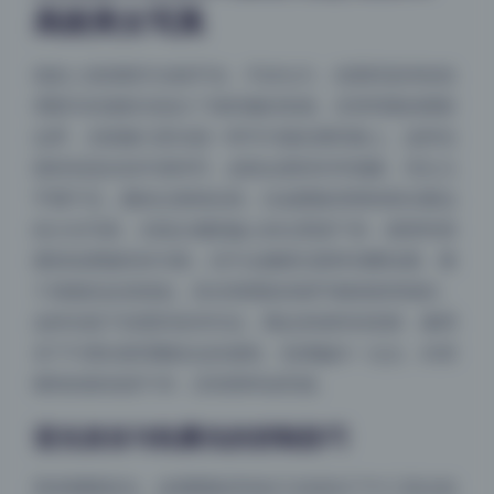
高级美女写真
很多人觉得阴天光线平淡，不好出片。但恩田直幸恰恰
用阴天的漫射光拍出了很舒服的质感。没有明显的阴影
边界，光线像大柔光箱一样均匀铺在模特脸上。这种光
线特别适合拍半身特写，皮肤会显得非常细腻，毛孔几
乎看不见，颜色过渡很自然。比如图集里那组靠在窗边
的少女写真，光线从侧面偏上的位置漫下来，锁骨和肩
膀的轮廓被轻轻勾勒，但不会像硬光那样切断轮廓。整
个画面的反差很低，高光和阴影的细节都保留得很好。
这种光线下的恩田直幸作品，看起来就特别安静，像周
末下午窝在家里翻杂志的感觉。色调偏冷一点点，衬得
模特的肤色很干净，没有那种油亮感。
逆光发丝与轮廓光的控制技巧
再来聊聊逆光。这期图集里有好几张是在下午三四点拍