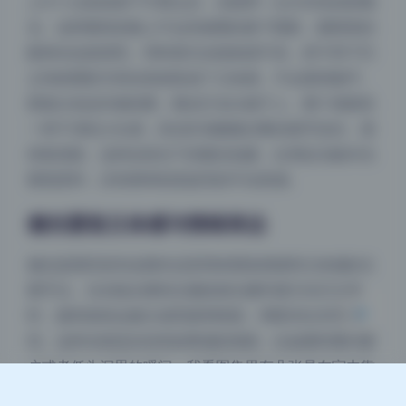
上午十点前或者下午两点后，光线带一点方向性的斜顺
光。这样模特的脸上不会有难看的鼻下阴影，眼睛里的
眼神光也很漂亮。同时因为光线角度不高，脖子和下巴
之间的阴影关系自然就形成了立体感，不会显得脸平。
那套白色连衣裙的图，顺光打在白裙子上，整个画面有
一种干净的少女感，高光区域微微过曝但细节还在，显
夜间模式
得很清新。这种自然光下的顺光拍摄，比用反光板补光
要更柔和，没有那种刻意提亮的不自然感。
Sans Serif
Serif
侧光塑造立体感与情绪表达
浅阴影
深阴影
侧光是恩田直幸这期作品里用来塑造情绪和立体感的主
关闭
日落
暗化
灰度
要手法。当光线从模特左侧或者右侧90度方向打过来
时，脸和身体会被分成亮面和暗面，明暗对比非常强
烈。这种光很适合拍有故事感的画面，比如模特看向窗
户或者低头沉思的瞬间。我看图集里有几张是在室内靠
近窗台的位置拍的，光线从侧面进来，模特的鼻子在脸