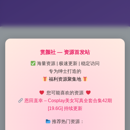
恩田直幸42期19.6G 原档作品集
赏颜社 — 资源首发站
高清无水印 持续收录
海量资源 | 极速更新 | 稳定访问
专为绅士打造的
2026-5-14 11:17
|
112
|
0
|
美女图鉴
福利资源聚集地
1459 字
|
6 分钟
您可能喜欢的资源
恩田直幸 – Cosplay美女写真全套合集42期
这组图最抓我眼球的就是光线的处理，全是利用自然光
[19.6G] 持续更新
拍出来的。恩田直幸这期19.6G的原档作品集，没有额
外的补光设备，全靠自然光撑起整组片的质感。你能看
推荐热门资源：
到阳光在不同时段、不同方向下带来的皮肤纹理和情绪