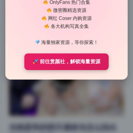
OnlyFans 热门合集
变化，这种真实感是硬光打出来的片子比不了的。尤其
微密圈精选资源
是那几张逆光图，发丝边缘镶了一层金边，氛围直接拉
网红 Coser 内购资源
满。
各大机构写真全集
海量独家资源，等你探索！
前往赏颜社，解锁海量资源
光线柔和的阴天漫射光怎么拍出