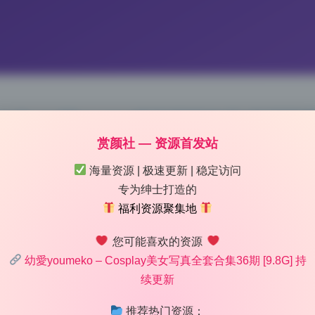
合集 36期 9.8G 精选原档作品 资源下
赏颜社 — 资源首发站
 3:31
|
81
|
0
|
二次元美图
海量资源 | 极速更新 | 稳定访问
647 字
|
3 分钟
专为绅士打造的
福利资源聚集地
氛围感一下就上来了。博主幼愛youmeko的这期写真合集，
您可能喜欢的资源
边缘过渡很锐利，把人物面部轮廓和锁骨线条勾勒得特别清晰。
幼愛youmeko – Cosplay美女写真全套合集36期 [9.8G] 持
的戏剧效果，又让暗部不至于死黑，这种侧光加补光的组合让整
续更新
推荐热门资源：