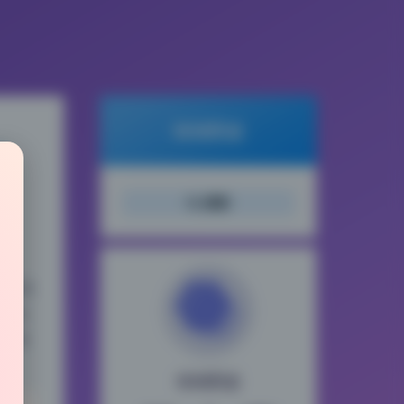
倾城图鉴
载
搜索
主光明
辅光
个画
倾城图鉴