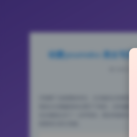
幼愛youmeko 美女写真
2026-6-25
仔细看了这套图的布光，主光辅光分得很清楚，
显是从左侧偏高的位置打下来的，光质偏硬，
在右侧低位补了一点环境光，既没有破坏主光
面显得立体又高级。