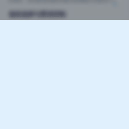
斜角度，直到面包的裂纹和窗光形成刚好45度的夹角。
焦段选择与景深控制
从透视感判断，用的是85mm左右的中长焦镜头，光圈
大概在f/2.0到f/2.8之间。背景里的窗帘边缘虚化成了光
斑，但面包表面的巧克力颗粒和模具纹路依然清晰。摄
影师和模特之间的距离应该不到两米，相机高度与模特
胸口平齐。这种焦段加光圈的组合特别适合这种近距离
的美食类美女写真，既能压缩背景突出主体，又不会像
广角那样畸变。值得注意的是，面包下方有一块深灰色
的绒布，边缘被虚化后形成了一道暗色的基底，让面包
的暖色更有重量感。整体看下来，这是一套非常标准的
室内窗光糖水片，但胜在光线干净、模特表情自然，属
于合格的摄影师答卷。
查看更多：
巧克力小圆面包 – Cosplay美女写真全套合
集5期 [6.9G] 持续更新