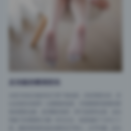
反光板的精准控光
右前方的反光板其实只用了银色面，没有用柔光布，所
以反射的光线带一点硬朗的锐度。仔细看模特鼻翼到唇
角的阴影边缘，是清晰的渐变，而不是柔和过渡。这说
明板子距离模特大概一米五左右，角度倾斜了大约三十
度。摄影师把面包放在模特右手掌心，左手托腮，反光