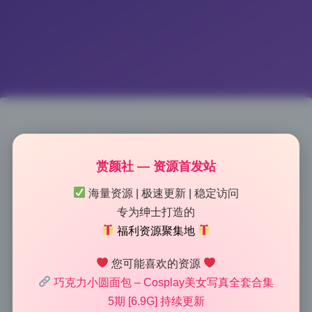
巧克力小圆面包 写真合集5期
赏颜社 — 资源首发站
6.9G原档典藏打包下载
海量资源 | 极速更新 | 稳定访问
专为绅士打造的
2026-7-09 9:42
|
47
|
0
|
私房摄影
1125 字
|
5 分钟
福利资源聚集地
您可能喜欢的资源
看着这套图，我大概能想象出拍摄时的场景——窗户在
巧克力小圆面包 – Cosplay美女写真全套合集
左边，右前方放了块反光板。模特侧身坐在矮凳上，巧
5期 [6.9G] 持续更新