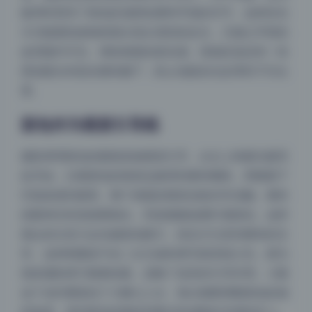
板同时照亮了面包的顶部轮廓和手指的关节。这种控光
方式能避免食物表面出现太强烈的反光，又能让手部的
血管隐约可见，增加画面的真实感。现场应该还有一张
黑色吸光布垫在模特腿下，防止地面杂光反弹到下巴位
置。
面包作为视觉引导线
摄影师用面包的圆弧形做视觉引导，从左上角窗光最亮
处开始，沿着面包的弧形边缘滑到模特嘴角，再顺着下
夜间模式
巴线条落到锁骨。整个画面的视觉动线非常流畅。模特
的眼神没有直接看镜头，而是微微低垂盯着面包，这样
Sans Serif
Serif
观众的注意力会先被面包吸引，然后才注意到模特的五
官。这种构图技巧在二次元福利类写真里很少见，因为
浅阴影
深阴影
很多摄影师只顾着拍脸，忽略了道具的引导作用。小圆
这个动作重复拍了大概七八次，每次都要调整面包的倾
关闭
日落
暗化
灰度