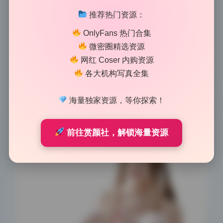
克力色的面包被托在掌心，光线从窗边斜切过来，正好
推荐热门资源：
在面包表面镀上一层柔和的亮面。摄影师半蹲着，镜头
轻微仰起，把模特下巴和锁骨的光影收进画框。整个画
OnlyFans 热门合集
面暖融融的，连空气里都像飘着烘焙的焦糖味，这就是
微密圈精选资源
典型的美女写真现场，没有多余的摆设，全靠自然光和
网红 Coser 内购资源
一块反光板撑起情绪。
各大机构写真全集
海量独家资源，等你探索！
前往赏颜社，解锁海量资源