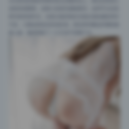
全在面包的裂纹和模特指尖的暖粉色上。顺光的角度让
皮肤质感通透，连细小的绒毛都能看清，这种手法在机
构写真里很常见，但真正能控制好光线比例的摄影师并
不多。小圆这组状态特别松弛，面包举到嘴边时嘴角微
微上扬，像是刚咬了一口又舍不得咽下去。