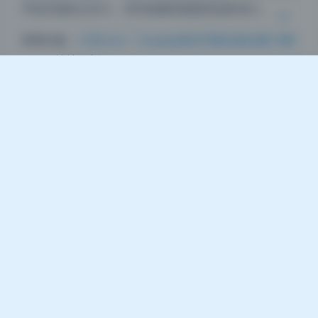
手机存储有点压力，存到电脑里慢慢筛选更省心。
查看全集：
小空sora – Cosplay美女写真全套合集12期
[1.9G] 持续更新
Cosplay
小空sora
美女写真
高清写真
豆
暂无评论
发送评论