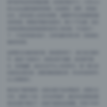
细节参考这块容易被忽略，但实际用处不小。小空sora
的cosplay服装修饰得很细，比如蕾丝、绑带、首饰的
反光，还有皮肤上的高光阴影，修图时可以直接吸取颜
色和质感。构图多用侧光或柔光，看久了不会腻，适合
拿来练调色或者画插画时参考人体结构。不过提示一
下，1.9G的资源比较大，记得先解压再分类，别直接往
素材库里堆。
如果要当头像或者封面，那就更简单了。挑几张正脸特
写，裁成1:1或者4:3，表情自然不僵硬，发丝细节都
在。色调偏暖，放在社交平台上有亲和力。唯一要注意
夜间模式
的是别过度压缩，原图清晰度够你用，导出时保持80%
以上质量就行。
Sans Serif
Serif
最后说下载和整理。这套合集打包在网盘里，按期分文
浅阴影
深阴影
件夹，每期十几张，文件名带编号。建议你先看预览图
再决定要不要全下，或者只挑喜欢的期数。毕竟1.9G对
关闭
日落
暗化
灰度