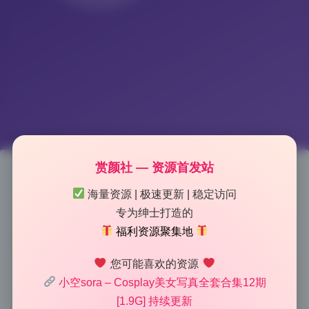
赏颜社 — 资源首发站
小空sora 写真合集12期1.9G 无
海量资源 | 极速更新 | 稳定访问
专为绅士打造的
水印高清图集 打包下载
福利资源聚集地
2026-6-25 17:25
|
77
|
0
|
摄影图集
您可能喜欢的资源
678 字
|
3 分钟
小空sora – Cosplay美女写真全套合集12期
[1.9G] 持续更新