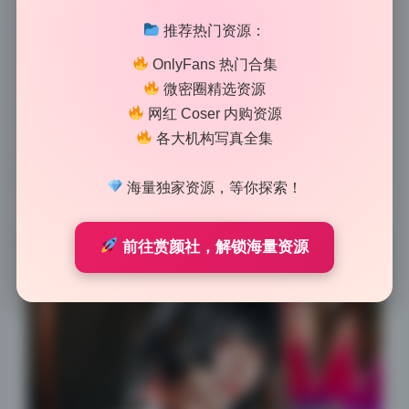
这套合集更适合用作桌面壁纸，还是手机锁屏，还是细
推荐热门资源：
节参考？我分类聊一下。先看整体，12期打包1.9G，全
OnlyFans 热门合集
是小空sora的高清写真，没有水印，画质很干净。分辨
微密圈精选资源
率我扫了一遍，大部分是竖版长图，比例接近9:16，这
网红 Coser 内购资源
就天然适合手机锁屏。而且色彩偏明亮柔和，模特妆容
各大机构写真全集
精致，拿来当锁屏不会太抢眼，反而有种日常美感。想
提升手机颜值的话，直接挑几张全身或半身构图，锁屏
海量独家资源，等你探索！
后时间显示清晰，不会跟背景打架。
前往赏颜社，解锁海量资源