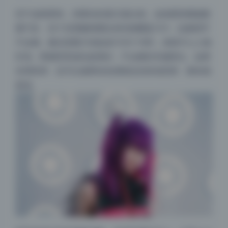
至于桌面壁纸，得看你的显示器比例。这批图里横版数
量不多，但个别宽幅构图拉伸后能覆盖16:9，边缘细节
不会糊。建议把图片缩放成1920×1080，保留中心人物
区域，两侧背景虚化效果好，不会截到关键部位。如果
你用双屏，也可以挑两张色调相近的拼成宽屏，整体感
更强。