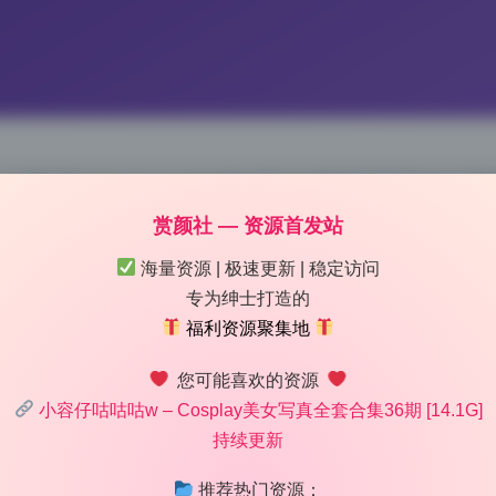
G 高清cosplay合集 无水印资源打包下
赏颜社 — 资源首发站
 12:37
|
78
|
0
|
摄影图集
海量资源 | 极速更新 | 稳定访问
1024 字
|
4 分钟
专为绅士打造的
福利资源聚集地
乘，没有明显短板。小容仔咕咕咕w这次的第41期合集，整体完
您可能喜欢的资源
高清写真的朋友来说，分量很足。第一眼看下来，情绪捕捉非常到
小容仔咕咕咕w – Cosplay美女写真全套合集36期 [14.1G]
有角色感和故事性，这在目前的cosplay合集里算是一个加分
持续更新
推荐热门资源：