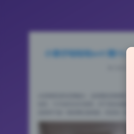
小容仔咕咕咕w41期15.9
2026-5-17
从前期策划到后期输出，这组图的质量属于上
很高，15.9G的无水印原档，对于喜欢收藏
是那种千篇一律的网红脸堆砌，而是每一套都带