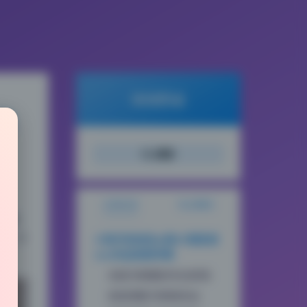
倾城图鉴
载
搜索
文章目录
站点概览
成度
位，不
小容仔咕咕咕w第41期高清
cos作品深度评测
项。
光线与构图的专业表现
色彩搭配与情绪传达