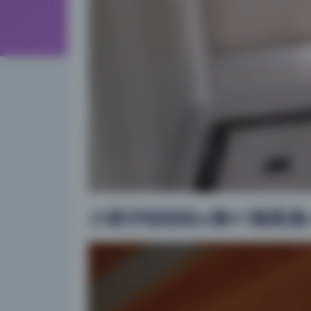
小容仔咕咕咕w第41期高清