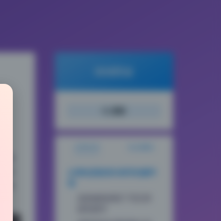
倾城图鉴
搜索
文章目录
站点概览
写真
光补
从调色思路逆向推导拍摄环
境
没有
皮肤修饰保留了毛孔和
绒毛细节