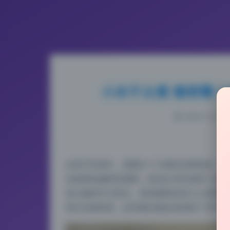
小冰不太瘦 微密圈 
2026-5-31 12
从原片到成片，我看出了大致的后期流程：先
合集整体偏明亮通透，肤色白净但保留了皮肤
偿让脸部均匀受光，青色阴影的加入让背景的
强行拉饱和度，反而通过微反差保留了空气感