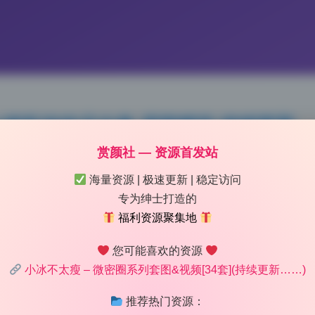
34套私拍作品合集 原档精选 持续更新
赏颜社 — 资源首发站
:37
|
158
|
0
|
Lolita写真专区
1021 字
|
4 分钟
海量资源 | 极速更新 | 稳定访问
专为绅士打造的
福利资源聚集地
提曝光，再压高光，最后加了一点青色阴影。这套小冰不太瘦的
纹理，没有过度磨皮。原片的光线应该偏硬，通过提亮暗部和高
您可能喜欢的资源
冷调与主体暖肤形成微妙对比。整组作品在色彩分层上很克制，
小冰不太瘦 – 微密圈系列套图&视频[34套](持续更新……)
，看起来自然又高级。
推荐热门资源：