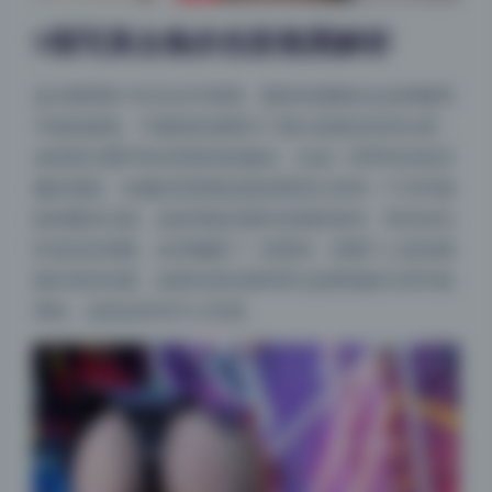
9期写真合集的色彩氛围解析
这次整理的1.8G无水印原档，整体色调都在走这种暖而
不燥的路线。不像很多套图为了显白直接拉高对比度，
这组更注重环境光和肤色的融合。比如一些带有浅色衣
服的画面，衣服的亮部跟皮肤的暗部之间有一个非常微
妙的暖灰过渡，这很考验后期对色相的把控。而且高光
区域没有刺眼，反而像蒙了一层柔纱，把整个人的轮廓
都衬得特别柔。如果你喜欢那种带点故事感的日系写真
调色，这组会给你不少灵感。