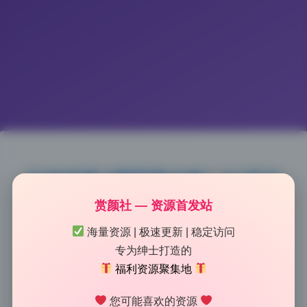
大米米球 9期写真合集1.8G无水
赏颜社 — 资源首发站
印原档打包下载
海量资源 | 极速更新 | 稳定访问
2026-7-09 9:26
|
53
|
0
|
摄影图集
专为绅士打造的
1143 字
|
5 分钟
福利资源聚集地
您可能喜欢的资源