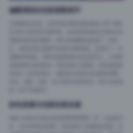
偏暖调里的色彩搭配细节
仔细观察会发现，这组写真在暖色调的基础上用了很多
互补的小色块来打破单调。比如背景里偶尔出现的冷灰
墙面或者深蓝色窗帘，跟主体的暖肤色形成了一种对
比。这种处理让画面不会因为全暖而腻，反而多了一点
清爽的呼吸感。同时绿色植物的出现也很有心，不是那
种饱和度过高的翠绿，而是压暗了的墨绿，跟棕黄的肤
色搭在一起特别复古，像是胶片机拍出来的那种厚重。
米色、浅咖、淡粉，加上肤色本身的变化，整个色盘很
统一但又充满层次。
肤色质感与光影的真实感
很多人拍美女写真会把皮肤磨得跟塑料一样，但这套没
夜间模式
有。大米米球的这组图，肤色保留了轻微的纹理感，比