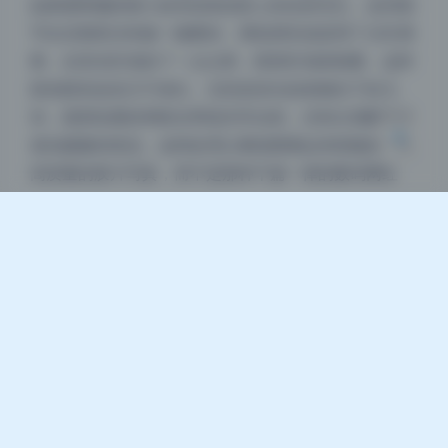
Sans Serif
Serif
如鼻翼两侧的细小血管或者皮肤上的自然毛孔，这些细
节在后期里没有被一键磨掉。调色师应该是用了分区调
浅阴影
深阴影
整，在高光区域加了一点点青，暗部区域保留暖，这样
肤色既有血色又不发红。尤其是逆光或者侧光下的几
关闭
日落
暗化
灰度
张，面部轮廓的明暗交界线非常自然，没有出现断层或
者灰蒙蒙的情况。这种处理让整组图看起来更像是一组
高质量的胶片写真，而不是那种千篇一律的数码网红
风。
适合哪些风格参考与合集实用度
如果你是摄影师或者喜欢倒腾后期，这组的色彩方案非
常值得拿来当模板。它既不是那种高饱和的浓郁电影
感，也不是完全清淡的日系小清新，而是介于两者之间
的“暖柔复古风”。特别是肤色和背景的关系，可以学到
很多关于色相偏移的技巧。而且1.8G一共9期，量很
足，每张图的分辨率和画质都保持得很好，没有压缩痕