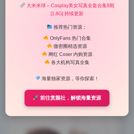
这组的色调太舒服了，一看就是后期用心调过的，不是
大米米球 – Cosplay美女写真全套合集9期
套个滤镜就完事。整体偏暖，但暖得克制，没有那种过
[1.8G] 持续更新
度的黄，反而带一点淡淡的橙粉调，像是午后斜阳洒在
皮肤上的感觉。肤色处理得很自然，没有死白也没有发
推荐热门资源：
灰，保留了一些日常里的真实质感，尤其是脸颊和锁骨
OnlyFans 热门合集
之间的过渡，柔和得刚刚好。饱和度没有拉满，而是留
微密圈精选资源
了一点呼吸感，让画面看起来干净又舒服。这种调色思
网红 Coser 内购资源
路特别适合少女写真，既放大了人物的柔美，又没有丢
各大机构写真全集
掉细节里的情绪。作为大米米球的这套写真合集，色彩
确实是一大亮点，从第一张图就能感受到那股温柔又不
海量独家资源，等你探索！
腻的调调。
前往赏颜社，解锁海量资源