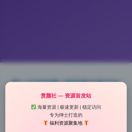
咬一口妃妃酱 6套写真合集无水
印精选打包下载
赏颜社 — 资源首发站
海量资源 | 极速更新 | 稳定访问
2026-5-31 10:21
|
112
|
0
|
二次元美图
专为绅士打造的
1433 字
|
6 分钟
福利资源聚集地