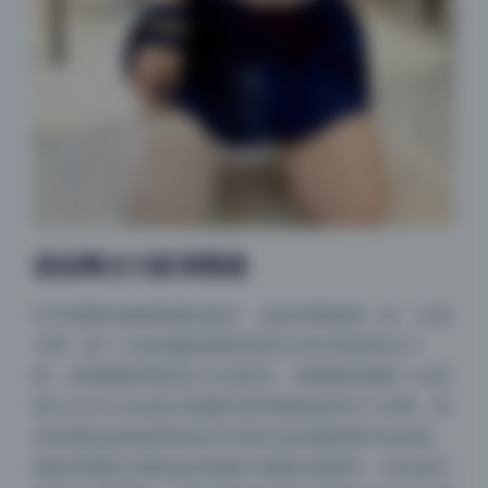
基础曝光与影调重建
打开原图先做整体曝光校正，这是后期的第一步。从成
片看，咬一口妃妃酱的面部亮度大约比背景高出0.3
档，说明摄影师有意让主体突出。我猜测后期第一步是
用Camera Raw或LR的曝光滑块整体提高0.5-0.8档，然
后利用高光恢复滑块把天空和白色衣物的细节拉回来，
再提升阴影让黑色发丝和裙子褶皱呈现细节。对比度方