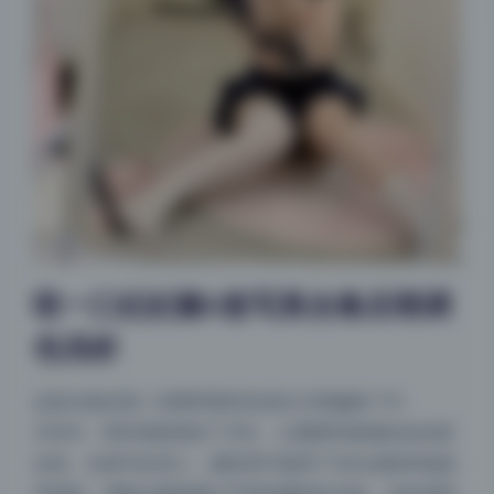
咬一口妃妃酱6套写真合集后期调
色浅析
这套合集的第二张图明显把色温往冷调偏移了约
2000K，同时稍稍增加了洋红，让嘴唇和脸颊的血色更
自然。在细节处理上，摄影师可能用了径向滤镜单独提