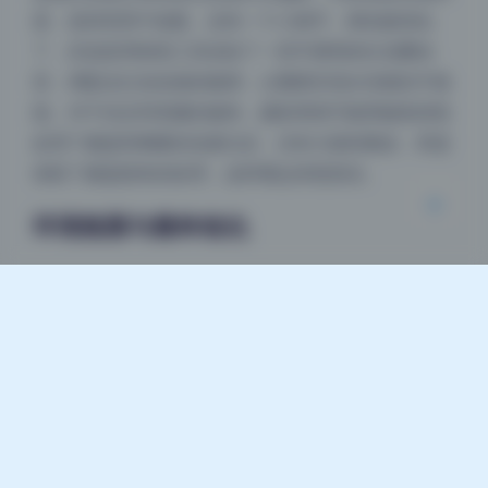
夜间模式
度，使得背景不抢眼。还有一个小细节，唇色被强化
了，应该是用画笔工具涂抹了一层半透明的红色叠加
Sans Serif
Serif
层，再配合红色色相的微调，让嘴唇呈现水润感但不跳
浅阴影
深阴影
脱。对于丝足和美腿的修饰，摄影师很可能用修复画笔
处理了膝盖和脚踝的色素沉淀，没有大面积磨皮，而是
关闭
日落
暗化
灰度
保留了膝盖固有的纹理，这样看起来更真实。
环境氛围与最终锐化
最后一步是定调。从成片能看出，整组图都带着一种淡
淡的电影感，这得益于在色调分离中为高光加入了轻微
的黄色，阴影加入了青色，中间调则维持中性。这种互
补色的对比让画面既有层次又和谐。锐化方面，建议使
用高反差保留叠加在明度通道上，半径控制在0.8像
素，这样既能让头发丝和衣服纹理清晰，又不会出现噪
点。咬一口妃妃酱的这套高清写真资源在导出时压缩控