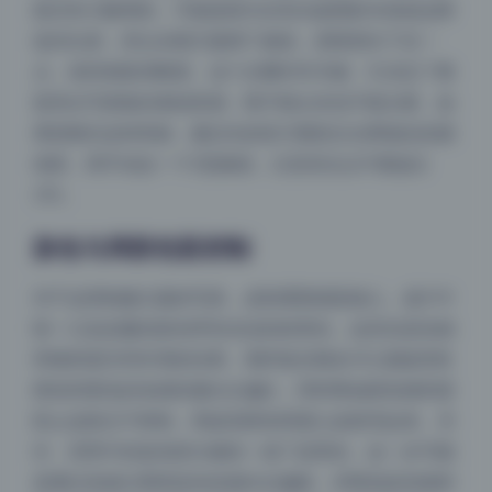
面没有大幅增加，可能是因为压高光提阴影本身就会降
低对比度，所以后期又微调了曲线，把暗部向下压一
点，保持画面清晰度。这个步骤非常关键，它决定了整
套美女写真集的基础质感，既不能太灰也不能太硬。如
果想模仿这种风格，建议先按直方图把左右两端信息都
保留，再手动拉一个S型曲线，注意高光点不要超出
255。
肤色与局部色彩控制
对于这类制服主题的写真，皮肤通透感是核心。成片中
咬一口妃妃酱的肤色带有淡淡的粉青色，这其实是色相
和饱和度共同作用的结果。我怀疑后期在HSL面板里将
橙色和黄色的色相轻微向左偏红，同时降低橙色饱和度
防止皮肤过于鲜艳，再提高橙色明度让皮肤亮起来。另
外，背景中的蓝色部分被统一成了蓝青色，这一步可能
是通过色相分离将蓝色色相向右偏移，并降低蓝色饱和