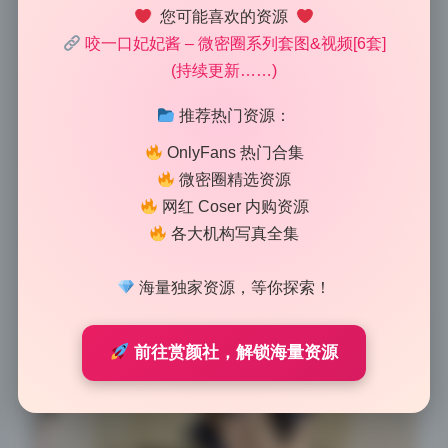
您可能喜欢的资源
从原片到成片，我看出了大致的后期流程：先提曝光，
咬一口妃妃酱 – 微密圈系列套图&视频[6套]
再压高光，最后加了一点青色阴影。这组咬一口妃妃酱
(持续更新……)
的写真合集，整体走的是通透清冷感路线，但又不失少
女的柔美。原片的光比应该比较大，因为成片中高光区
推荐热门资源：
域的细节保留得很完整，同时暗部没有死黑，说明摄影
OnlyFans 热门合集
师在前期就保留了足够的宽容度。后期最核心的思路是
微密圈精选资源
用曲线提亮中间调，让皮肤看起来更干净，同时给阴影
网红 Coser 内购资源
注入青色，中和了环境中可能存在的黄色杂光。这种调
各大机构写真全集
法很适合室内柔光场景，能让妹子的肤质显得细腻又带
一点冷白皮的高级感，尤其在丝足和美腿的展现上，光
海量独家资源，等你探索！
影过渡非常自然，没有刻意磨皮的塑料感。
前往赏颜社，解锁海量资源