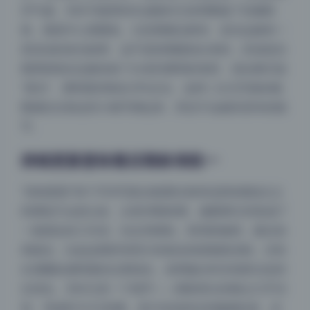
空气感。另外可能用径向滤镜对主体周围做了轻微暗
角，视觉中心更聚焦。注意看窗边那张，逆光边缘有一
层淡淡的发光效果，这不是前期能拍出来的，应该是后
期用画笔在边缘涂抹了白色到透明的渐变，混合模式选
“柔光”，透明度控制在20%左右。这种二次元写真的氛
围感往往靠这些小细节撑起来，而且不会破坏原本的细
节。
持续更新意味着后期标准统一
“持续更新”四个字对写真合集爱好者来说意味着批次之
间调色不会差太多。从第38期来看，修图师已经形成了
一套固定的工作流：先全局调色，再局部修饰，最后加
夜间模式
风格化。比如这期所有照片的锐化程度都很克制，没有
出现颗粒感明显的过度锐化，说明输出时压缩算法也经
Sans Serif
Serif
过优化。另外注意一个细节——阴影部分的噪点几乎没
有。考虑到10.5G容量，原片应该来自高像素机身，后