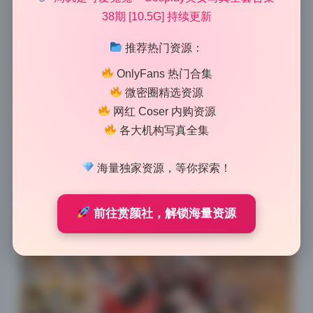
38期 [10.5G] 持续更新
从原片到成片，我看出了大致的后期流程：先提曝光，
推荐热门资源：
再压高光，最后加了一点青色阴影。这组周叽是可爱兔
OnlyFans 热门合集
兔的写真合集第38期，整体基调偏清透柔和，应该是先
微密圈精选资源
整体提亮0.3档曝光找回暗部细节，然后用曲线压住高
网红 Coser 内购资源
光防止过曝，最后在阴影里混入少量青色让肤色更干
各大机构写真全集
净。摄影师对色温的处理也很克制，没有大幅度偏移，
只是稍微降低了色调让皮肤显得更冷白。这期10.5G无
海量独家资源，等你探索！
水印精选持续更新的资源，收藏价值很高，光是观察后
期思路就能学到不少实战技巧。
前往赏颜社，解锁海量资源