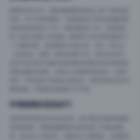
观察多张样片后，我发现修图师在肤色上做了局部选区
处理。对于手臂和腿部，可能用画笔工具在色相图层里
把黄色明度提高了10%，饱和度降低了5%，这样既保
留了血色又避免了脏黄感。眼周和下巴区域单独提亮了
一个圆形渐变，使得面部中央更立体。另外，高光点
（比如鼻尖、颧骨）被特意保留下来，没有完全抹平，
这种“有光泽但不油腻”的效果通常是通过高反差保留图
层配合蒙版实现的。这期coser套图在肤色统一上做得
很好，不同光线下的肤色过渡自然，说明后期并没有无
脑套滤镜，而是每张单独调了白平衡。
环境氛围的渲染技巧
场景里那些粉色和白色的道具，成片看起来饱和度偏低
但质感很棒。我推测修图师对背景色做了分离色调处
理：高光加入少量洋红，阴影加入少量青蓝，让画面有