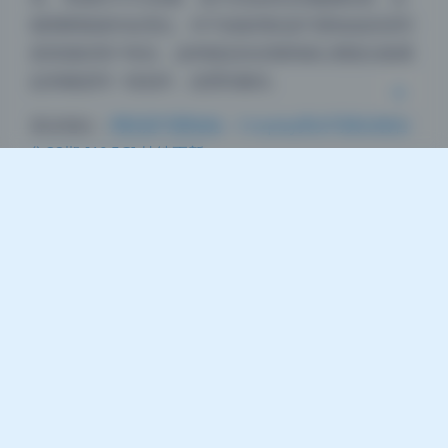
浅阴影
深阴影
期用降噪插件处理过。对于收集周叽是可爱兔兔高清写
真资源的用户来说，这种稳定的后期风格让整套合集看
关闭
日落
暗化
灰度
起来像是同一组创作，连贯性极佳。
直达地址：
周叽是可爱兔兔 – Cosplay美女写真全套合
集38期 [10.5G] 持续更新
coser套图
写真合集
周叽是可爱兔兔
美女写真
高清写真
豆
暂无评论