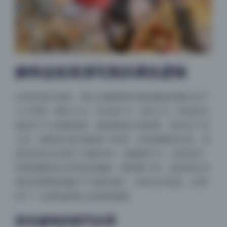
解构这组高清写真的调色逻辑
从实际成片逆推，我认为修图师在基础面板里重点动了
三个滑块：曝光+0.4，对比度-10，高光-30。压低对比
度是为了让画面更柔，避免暗部出现死黑。高光压下去
之后，脸部反光区域保留了纹理，没有刺眼的白块。色
温往蓝色方向调了大概300K，但幅度不大，目的是中
和现场暖色灯光带来的偏黄。整体看下来，这组美女写
真的后期思路偏向“干净奶油风”，没有过分锐化，反而
加了一点柔焦效果让皮肤更通透。
肤色修饰的细节处理