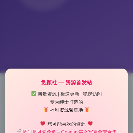
赏颜社 — 资源首发站
周叽是可爱兔兔 写真合集38期
海量资源 | 极速更新 | 稳定访问
专为绅士打造的
10.5G无水印精选持续更新
福利资源聚集地
2026-7-09 12:38
|
48
|
0
|
摄影图集
您可能喜欢的资源
1146 字
|
5 分钟
周叽是可爱兔兔 – Cosplay美女写真全套合集