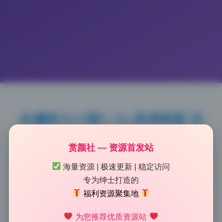
名濑弥七15期1.7G 高清画册 无
水印资源 持续收录
赏颜社 — 资源首发站
2026-5-13 10:05
|
82
|
0
|
美女图鉴
海量资源 | 极速更新 | 稳定访问
1271 字
|
5 分钟
专为绅士打造的
福利资源聚集地
这组走的是复古胶片风，颗粒感和偏色都控制得恰到好
为您推荐优质资源站