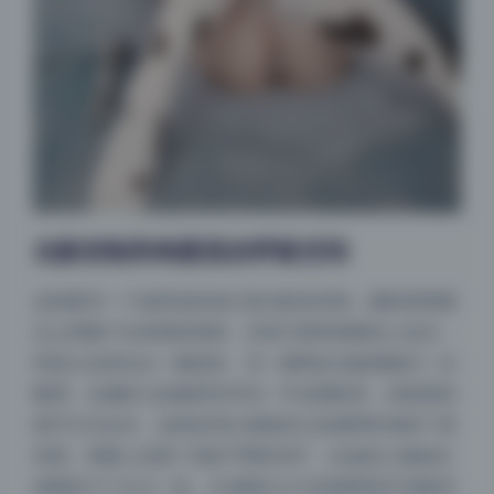
光影控制和构图里的呼吸空间
这组图另一个值得说的地方是光影的控制。摄影师很懂
怎么用窗户光来塑造情绪，没有打那种很硬的人造光，
而是让自然光从一侧进来，另一侧用反光板稍微补一点
夜间模式
暖调。名濑弥七的脸部常常有一半在阴影里，但暗部的
细节又没全丢，这种处理让画面有立体感同时保留了柔
Sans Serif
Serif
和度。构图上也留了很多“呼吸空间”，比如把人物放在
浅阴影
深阴影
画面的下三分之一处，头顶留出大片的墙壁或天花板空