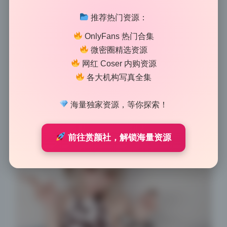
处，不是那种粗暴的滤镜。名濑弥七这期画册给人的第
一印象就是干净又带点慵懒的日系清新风格，像是夏天
推荐热门资源：
傍晚用老式胶片机随手拍下的日常。她把那种少女的柔
OnlyFans 热门合集
软和一点点俏皮感拿捏得很准，画面里没有过度修饰的
微密圈精选资源
痕迹，反而让人觉得真实又耐看。整组资源接近1.7G，
网红 Coser 内购资源
无水印的细节对于收藏党来说非常友好，后面会持续收
各大机构写真全集
录新内容，喜欢日系写真的朋友可以蹲一下。
海量独家资源，等你探索！
前往赏颜社，解锁海量资源