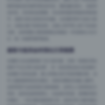
麻质地的连衣裙和宽松的衬衫，颜色偏向奶白、浅蓝和
淡米色，没有复杂的图案，完全靠剪裁和褶皱来增加细
节。场景大部分是室内木地板、白纱窗帘和午后的小阳
台，光线从窗户斜射进来，在脸上和手臂上留下淡淡的
光斑。这种搭配让整组图看起来像是一本安静的少女日
记，每一张都带着呼吸感。
服装与道具如何强化日系氛围
名濑弥七在这期里换了好几套衣服，但每一套都在强化
那种“不过分用力的好看”。有一套是宽松的白色亚麻衬
衫搭配卡其色短裤，脚上穿着白色中筒袜和帆布鞋，动
作上她抱着靠枕坐在窗边，或者光脚踩在地板上翻书。
这种穿搭不会刻意展示身材曲线，反而让人觉得轻松又
亲切。道具也选得很用心，比如老式风扇、玻璃杯里的
柠檬水、一本泛黄的漫画单行本。这些日常小物件被自