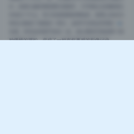
白；或者让她的视线看向画面外，引导观众去想象镜头
关闭
日落
暗化
灰度
外发生了什么。有几张是隔着玻璃拍的，玻璃上的反光
和灰尘都成了画面的一部分，这种不完美反而增加了真
实感。所有这些细节加在一起，就让整组写真脱离了那
种僵硬的摆拍，变成了一种有叙事感的影像记录。
为什么这期值得收录进个人图库
对于喜欢收藏写真的朋友来说，这期名濑弥七的1.7G资
源性价比很高。首先它是无水印的原始画册版本，印刷
级的分辨率拿来当壁纸或者打印出来都合适。其次整组
图的风格非常统一，全部围绕日系清新这个核心展开，
不会出现风格跳脱的废片。从选图逻辑来看，摄影师明
显筛掉了那些表情或者光线不够完美的片子，留下的每
一张都能单独拿出来看。还有就是持续收录这一点比较
实用，因为很多写真站发完一期就不再更新了，但这个