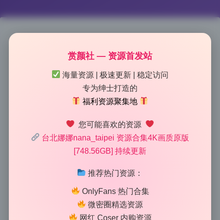
台北娜娜nana_taipei 4K原版写
赏颜社 — 资源首发站
真合集 748.56GB 无水印资源 持
海量资源 | 极速更新 | 稳定访问
专为绅士打造的
续更新
福利资源聚集地
2026-6-21 12:21
|
99
|
0
|
私房摄影
您可能喜欢的资源
1308 字
|
5 分钟
台北娜娜nana_taipei 资源合集4K画质原版
[748.56GB] 持续更新
这组走的是复古胶片风，颗粒感和偏色都控制得恰到好
推荐热门资源：
处，不是那种粗暴的滤镜。作为一套高品质的写真合
OnlyFans 热门合集
集，台北娜娜在这套作品里把胶片的温度感和空气感玩
微密圈精选资源
得很透，每一帧都像从老相册里翻出来的记忆片段，带
网红 Coser 内购资源