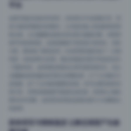
手法
这套写真的光线非常讲究，没有用大平光把脸打亮，而
是大量使用侧逆光和窗光，让光线在脸上形成柔和的明
暗过渡。台北娜娜的皮肤在高光部分微微过曝，但暗部
细节仍然保留着，这就很像胶片宽容度大的特征。色彩
方面，整体做了褪色处理，红色和黄色被压低了一点饱
和度，绿色则带点灰调，看起来像是洗照片时故意拉长
了显影时间。这种调色风格在日系写真里很常见，但台
北娜娜这套更偏向欧美复古的颗粒感，少了几分糖水片
的甜腻，多了几分电影截图的质感。你可以看到很多张
照片里，背景的植物细节被虚化成光斑，前景的人物轮
廓却非常清晰，这种景深控制也是模仿胶片大光圈镜头
的效果。
肢体语言与情绪递进 让静态画面产生叙