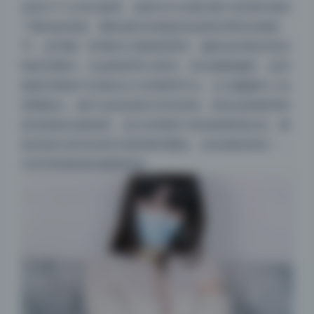
这组片子之所以耐看，是因为它在模仿胶片的同时保留
了数码的锐度。颗粒感没有掩盖掉皮肤纹理和衣物细
节，反而像一层薄纱让画面更柔和。偏色也控制在很克
制的范围内，比如暗部带点青绿，高光微微偏黄，这些
都是经典胶片扫描仪出片的惯用手法。台北娜娜本人也
很懂镜头，她不会刻意摆出夸张表情，更多是靠眼神和
肢体弧线传递情绪，这正好跟胶片风的叙事感合拍。整
套资源从室内到室外场景都有覆盖，但色调始终统一，
没有突然跳戏的修图痕迹。