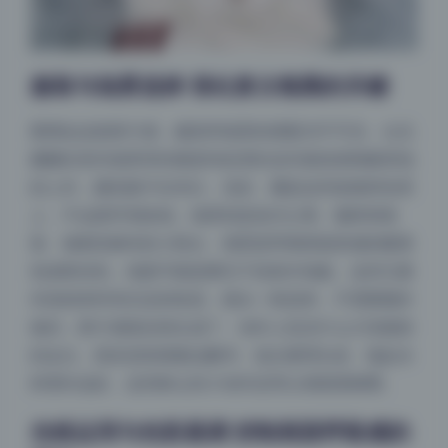
服装与场景选择 强化复古氛围的关键
要撑起这套胶片感，服装和场景的搭配功不可没。台北
娜娜在室内场景穿的都是纯色宽松连衣裙或者棉麻质地
的上衣，颜色集中在米白、浅灰、藏蓝这些低饱和色系
上，不会跟环境抢戏。场景则是老式公寓、咖啡馆角
落、铺着亚麻布的小阳台，墙壁是带着斑驳质感的暖黄
色或暗绿色，地面可能是磨石子或者木地板。这些元素
本身就有时间沉淀的味道，镜头一框进来，不需要额外
做旧，胶片感就自然生成了。动作上也没什么大张旗鼓
的走位，更多是靠着窗边翻书、低头整理头发、端起水
杯望向远处，这些静止的小动作反而让画面更耐嚼。
光线运用与色彩基调 控制画面呼吸感的