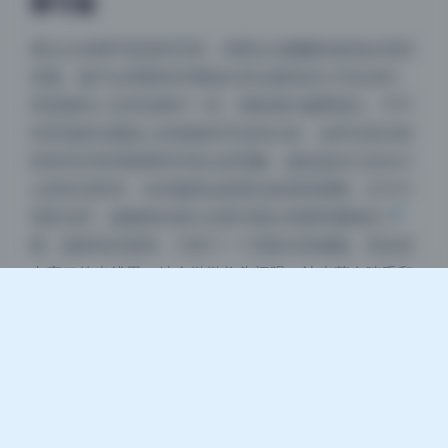
事节奏
夜间模式
看过太多硬凹造型的写真，再看台北娜娜这套就会觉得
舒服。她不会用那种对着镜头歪头微笑的公式化动作，
Sans Serif
Serif
而是像有人在旁边聊天一样，视线偶尔偏离镜头，手不
浅阴影
深阴影
经意地搭在膝盖上或者拨弄耳后的头发。这种无意识的
肢体语言很考验模特对焦点的理解，她知道自己处在什
关闭
日落
暗化
灰度
么样的光影里，动作幅度会跟着光线强弱调整。比如在
强逆光时，她侧身站着让光线勾勒出肩膀和腰线的轮
廓，脸部转向暗部，只留下一个剪影式的侧脸。而在室
内窗口的光线里，她会微微仰头闭眼，让光落在睫毛和
鼻梁上，形成一层薄薄的高光。这些动作不是偶然，而
是整套片子在统一情绪下的自然流动，从安静到有点慵
懒，再到偶尔直视镜头的亲密感，像一首短诗的三段式
结构。整组看下来不会有视觉疲劳，因为每张照片都在
同一个情绪基调里做了不同的变奏，这是一种很高级的
叙事手法。