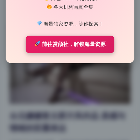
着点慵懒的怀旧情绪。748GB的容量听起来吓人，但拆
各大机构写真全集
开看你会发现每张图都是精心处理过的，没有一张是凑
数的废片。
海量独家资源，等你探索！
前往赏颜社，解锁海量资源
台北娜娜复古胶片风作品 质感与
情绪的双重表达