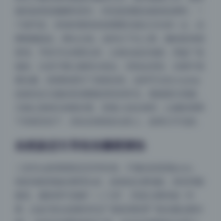
接的效果是腿瞬间变长，特别是搭配短裙或短裤时。一
个细节是，仰拍时模特的前脚要往镜头方向伸一点，后
脚稍微踮起，脚尖点地。这样从下往上看，腿的延伸感
更强。手机可以倒置过来，让镜头贴近地面，用超广角
端拍，注意不要让脸部太靠边，否则会变形。后期不需
要拉腿，前期角度对了就很自然。这种手法在cosplay
或者丝足主题的高清图集里特别常见，既能展示美腿，
又能让身材比例更好看。普通人拍全身照，让摄影师蹲
下来甚至坐下，你站在稍高的台阶上，效果立竿见影。
自然姿态引导告别僵硬摆拍
夜间模式
二佐Nisa的情绪状态非常松弛，不像在刻意摆pose。
Sans Serif
Serif
很多画面里她在整理头发，或者低头看地板，甚至闭眼
浅阴影
深阴影
微笑。摄影师不是喊“一二三笑”，而是让模特做一件
事，比如“把头发撩到耳后”“假装系鞋带”“靠在窗边看外
关闭
日落
暗化
灰度