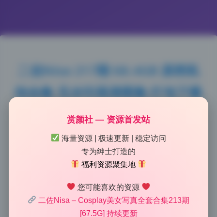
二佐Nisa 217期 68.4GB 原档私
拍合集 无水印高清图集 打包下载
2026-5-17 13:09
|
111
|
0
|
私房摄影
赏颜社 — 资源首发站
1337 字
|
5 分钟
海量资源 | 极速更新 | 稳定访问
专为绅士打造的
拆解一下她的拍摄手法，学学怎么把人拍得这么好看。
福利资源聚集地
二佐Nisa这套217期原档私拍，68.4GB的量，全是高清
无水印大图。看完第一感觉是，光用得真舒服。很多图
您可能喜欢的资源
二佐Nisa – Cosplay美女写真全套合集213期
都是利用自然窗户光，那种从侧面斜射过来的柔光，把
[67.5G] 持续更新
面部轮廓打得特别立体，又没有影棚硬光的生硬感。普