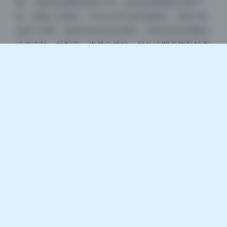
面”。这些动态瞬间抓拍下来，会比站直看镜头自然十
倍。普通人互拍时，可以让对方别盯着镜头，而是看旁
边某个东西，或者走来走去你连拍。手机开启实况模式
或者连拍，后期选一张最自然的。另外这期原档私拍里
有很多“不经意”露出手臂和锁骨的角度，那是让模特把
肩膀往前送一点，锁骨就会更明显。这些小动作不需要
专业训练，今天就能用上。