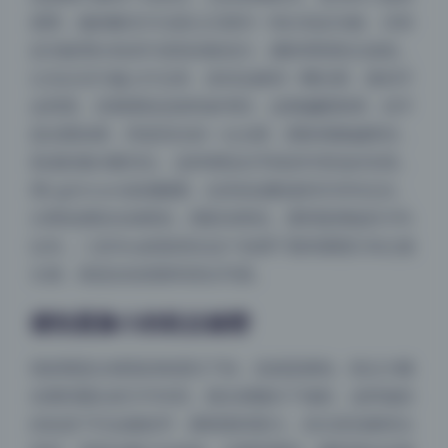
易黑，她的解决方法是让正面补一块白色反光板，没有
反光板用白色浴巾或泡沫板也行。摄影师把机位放低，
让光从后方偏上打过来，发丝边缘有一圈光晕，脸却不
会死黑。后期调色也很有参考性，这期偏暖黄调，但不
是全图加黄，而是高光加一点点橙，阴影稍微偏青绿，
形成轻微冷暖对比。这种调色在手机软件里也好实现，
用Lightroom或者醒图，拉高色温数值到5500K左右，
分离色调高光加橙色，阴影加青色，透明度调低到10%
以内。二佐Nisa的肤质在这个色调下显得通透又有点复
古感，很适合拍居家风美女写真。
俯拍显脸小的机位秘密
很多图是从稍高的角度往下拍，也就是俯拍。机位大概
在模特额头前方半米高，镜头稍微向下倾斜。这样做的
好处是下巴会被收窄，眼睛显得更大。但注意别俯得太