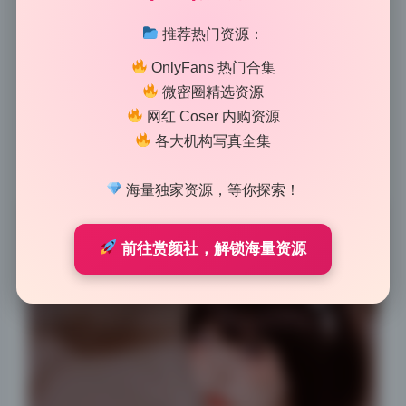
通人拍照也可以学这招，下午两三点，找扇朝北的窗
推荐热门资源：
户，人侧对窗户站，脸稍微转向光源，瞳孔里会出现漂
OnlyFans 热门合集
亮的眼神光。如果光线太硬，拉一层白纱窗帘，光就散
微密圈精选资源
了。手机拍记得点屏幕上脸部最亮的位置锁定曝光，周
网红 Coser 内购资源
围稍暗一点反而更有氛围。这期图集里很多低对比度但
各大机构写真全集
高清晰度的处理，后期没猛拉饱和度，肤色看着很自
然。
海量独家资源，等你探索！
前往赏颜社，解锁海量资源