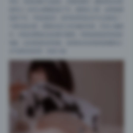
夸张，否则会像大头娃娃。从图里看到，摄影师会在俯
拍时让二佐Nisa稍微抬起下巴，眼睛往上看，这样能避
免双下巴。手机拍的话，把手机举到比对方头顶高出一
个拳头的位置，屏幕向自己方向倾斜45度，开启人像模
式，对焦在离镜头近的那只眼睛。背景如果是床单或者
地板，会自然虚化掉杂物。这招拍女友或者拍闺蜜的少
女写真特别实用，秒变小脸。