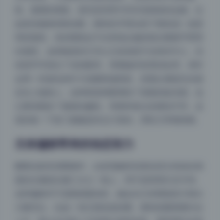
线、裙摆的褶皱，甚至是背景中栏杆或墙体的边缘。比
如某张侧身回眸的图，模特的手臂自然下垂形成一条柔
和的弧线，你的视线会不自觉地从她的指尖顺着手臂滑
向面部。这种隐形的引导让主体虽然不在绝对中心，但
依然牢牢抓住了你的眼球。再看她对前景的处理，有时
会用一些虚化的叶片或窗框做框架，把观众视线完全锁
定在人物身上。这种框架构图增加了画面的纵深感，也
让整张图多了窥探的趣味。和那种直白的摆拍不同，这
里的每一下快门都像是经过计算的，理性又带着情绪。
主体偏移带来的动态张力
翻看这套高清图集时，会发现她特别喜欢把主体放在画
面的左侧或右侧三分之一线上，而不是死死钉在中间。
这种偏移并不是随便裁切的，她会在主体视线前方留出
大量空白。比如一张正面坐姿的图，模特的眼睛看向右