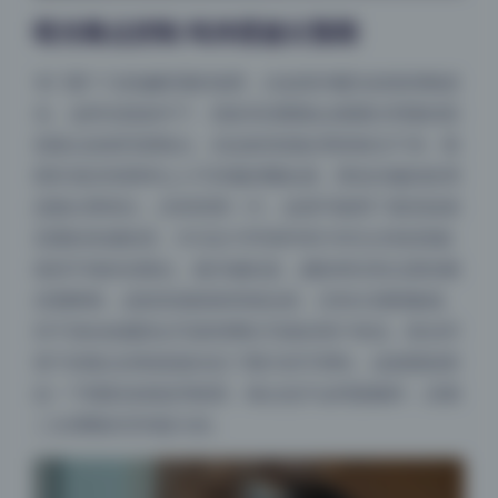
暗光噪点控制 纯净度超出预期
专门看了几组偏暗调的场景，比如室内暖光或者傍晚逆
光。这种光线条件下，很多高清图集会暴露出明显的彩
色噪点或者亮度噪点，但这套资源处理得相当干净。暗
部区域没有那种让人不舒服的颗粒感，黑色衣服的纹理
还能分辨得出，没有死黑一片。这很可能用了索尼或者
尼康的高感机型，ISO估计开到800到1600之间依然能
保持不错的信噪比。最关键的是，摄影师没有过度依赖
后期降噪，皮肤质感保留得很自然，没有出现蜡像感。
对于喜欢收藏美女写真和网红写真的用户来说，暗光环
境下的噪点控制直接决定了图片的可用性。这套图就算
拉一下阴影或者提亮暗部，噪点也不会明显爆炸，后期
二次调整的空间挺大的。