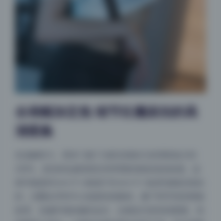
全画幅加定焦 细节狂魔级别的高
清图集
先说解析力。我专门挑了光影交错的几张局部放大到
200%，发丝的边缘居然没有明显的锯齿或涂抹感。这
很可能是85mm f/1.4或者105mm f/1.4这类顶级定焦拍
的，光圈全开时中心锐度依然爆表。腋下和手肘的褶皱
纹理、衣服纤维的编织走向，全都交代得清清楚楚。有