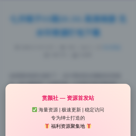
七月喵子55期20.3G 高清画册 无
水印资源打包下载
2026-5-19 11:57
|
165
|
0
|
美女图鉴
1407 字
|
6 分钟
这套图的画质太能打了，估计用的是全画幅加定焦镜
头，放大看细节一点都不糊。七月喵子第55期这套
20.3G的高清画册，我第一眼扫过去就被皮肤的纹理和
赏颜社 — 资源首发站
发丝的锐度震住了。从器材评测角度看，这种解析力不
像是普通APS-C机身能给出的，像素应该奔着四千万以
海量资源 | 极速更新 | 稳定访问
上去了。而且整个系列在不同场景下白平衡都很稳，肤
专为绅士打造的
色还原偏真实系，没有那种过度美颜的塑料感。对于喜
福利资源聚集地
欢美女写真收藏的朋友来说，这套资源的细节保留程度