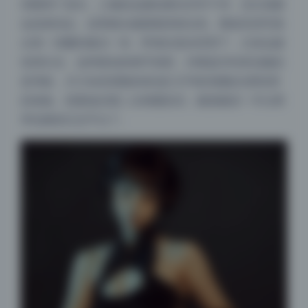
些图用了逆光，人物的边缘轮廓光非常干净，没出现紫
边或者绿边，说明镜头镀膜素质相当高。整套高清写真
从第一张翻到最后一张，即便在复杂背景下，主体边缘
依然扎实。这种级别的细节保留，对硬盘空间来说确实
是考验，20.3G的容量换来的是几乎每张都能当壁纸用
的体验。想要做后期二次构图的话，随便裁切一半分辨
率也够发社交平台了。