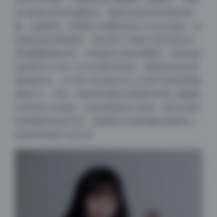
有过渡层次的奶油般散景。圆形的光斑没有明显洋葱
圈，边缘柔和，推测是大光圈定焦在f/2.0左右拍的。前
景虚化也处理得很好，偶尔有叶子或纱巾挡在镜头前，
那种朦胧感很自然，没有破坏主体的清晰度。这样的虚
化效果对Cos和二次元主题特别友好，能把复杂的实景
场地简单化，让注意力完全集中在七月喵子的表情和服
装细节上。对比一些机构写真的过度虚化导致人物像贴
在背景纸上的感觉，这套明显更有立体感。虚实过渡区
间的像素变化很平滑，说明镜头本身的像差控制到位，
机身的高感底子也不差。