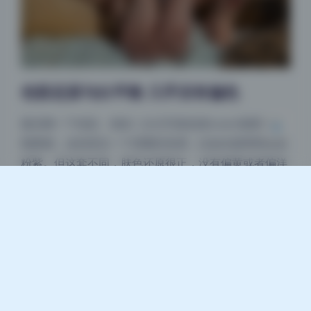
夜间模式
Sans Serif
Serif
浅阴影
深阴影
色彩还原与白平衡 几乎没有偏色
关闭
日落
暗化
灰度
最后聊一下色彩。很多二次元写真或者coser套图为了
氛围感，会刻意拉一个很重的色调，比如全篇青橙或者
粉紫。但这套不同，肤色还原很正，没有偏黄或者偏洋
红。白色的衣服在不同的光照环境下都能看出应有的色
温变化，日光下偏冷，灯光下偏暖，很自然。这说明摄
影师在前期就控制好了白平衡，或者用了色卡校准。红
色和绿色这些容易溢出的高饱和颜色也没有出现色块粘
连，比如红裙子的褶皱阴影处层次分明。这种色彩还原
对于评测显示器和打印机都很实用，你能看出不同的设
备色准差异。整套图不管是在手机OLED屏上看还是电