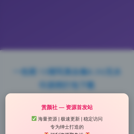
一色雨 13期写真合集8.3G无水
印原档打包下载
2026-6-26 11:25
|
56
|
0
|
Lolita写真专区
1237 字
|
5 分钟
赏颜社 — 资源首发站
海量资源 | 极速更新 | 稳定访问
仔细看了这套图的布光，主光辅光分得很清楚，氛围感
专为绅士打造的