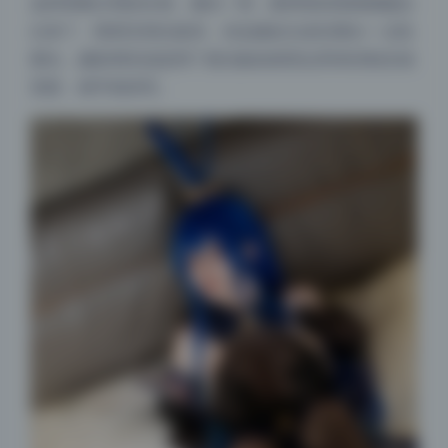
这种骨骼分明的长相，侧光一照，眼神里的情绪都被拉
出来了。暗部压得比较深，但边缘处头发丝透出一点轮
廓光，摄影师应该是用了遮光板或者雷达罩来控制光域
宽度，细节很讲究。