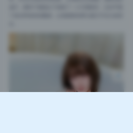
成片，模特下颌线以下保留了一小片阴影区，正好平衡
了逆光带来的轻飘感，让画面既有梦幻感又不失立体层
夜间模式
次。
Sans Serif
Serif
浅阴影
深阴影
关闭
日落
暗化
灰度