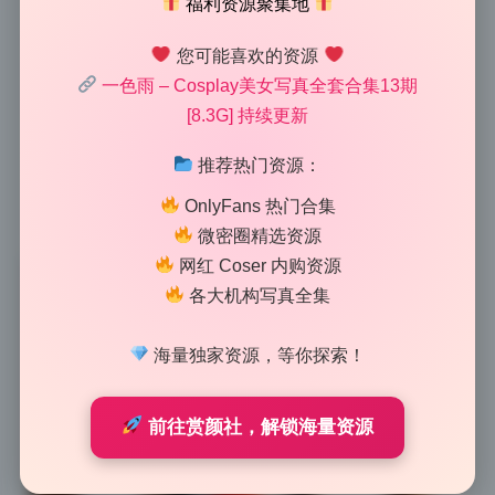
福利资源聚集地
一下就上来了。一色雨的这期合集里，摄影师明显没有
走那种平光怼脸的套路，而是用灯位的变化让人物立起
您可能喜欢的资源
来。比如有几张侧光直接从窗户方向打过来，硬朗的阴
一色雨 – Cosplay美女写真全套合集13期
影直接勾勒出下颚线和锁骨，背景压暗后整个画面就有
[8.3G] 持续更新
了电影感。这种光源距离控制得很好，过渡区域保留了
一点细节，不会死黑。辅助光从另一侧补了点轮廓，让
推荐热门资源：
头发丝都带着光泽，整体看下来就像在跟朋友聊实战布
OnlyFans 热门合集
灯，每张图都能读出灯位的意图。
微密圈精选资源
网红 Coser 内购资源
各大机构写真全集
海量独家资源，等你探索！
前往赏颜社，解锁海量资源