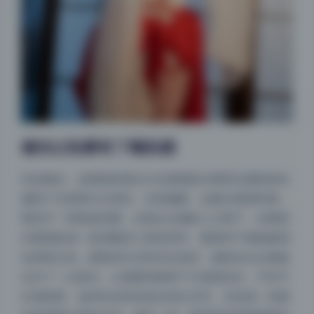
侧光让轮廓有了雕刻感
先说侧光，这期很多镜头主光源都是从模特左侧或者右
侧四十五度角打过来的，光质偏硬，边缘过渡很利落。
看其中一张跪姿的图，光线从右侧斜上方落下，在模特
左脸颊形成一道清晰的三角形亮区，颧骨到下颌线被强
化得很立体。阴影部分没有完全放弃，辅助光从左侧低
位补了一点柔光，让颈窝和锁骨下方保留层次，不至于
出现死黑。这种布光特别适合突出五官，尤其是一色雨