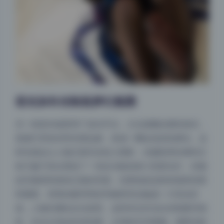
逆光加补光制造梦幻氛围
另一组室内场景用了逆光手法，主光源藏在模特身后，
直接打穿发丝和衣摆边缘，形成一圈金色的轮廓光。这
种光源会让人物正面完全陷入阴影，但摄影师在模特正
前方偏下的位置放了一块反光板或者小型柔光灯，轻微
抬升脸部和身体正面的亮度。结果就是皮肤质感变得柔
和通透，背景的窗帘和纱帘被照亮后融成一片高光区
域，人物仿佛站在光束里。这种布光对光比控制要求很
高，补光太强会吃掉轮廓，太弱则五官模糊。观察实际